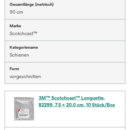
Gesamtlänge (metrisch)
90 cm
Marke
Scotchcast™
Kategoriename
Schienen
Form
vorgeschnitten
3M™ Scotchcast™ Longuette,
82299, 7,5 × 20,0 cm, 10 Stück/Box