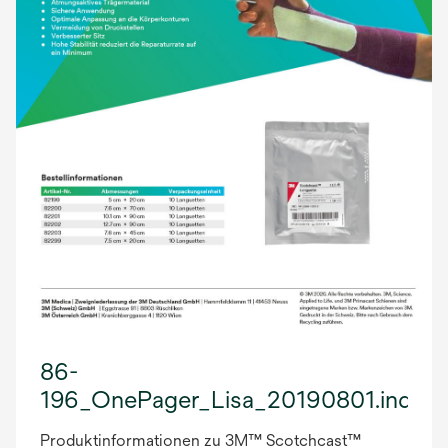
86-
196_OnePager_Lisa_20190801.indd
Produktinformationen zu 3M™ Scotchcast™