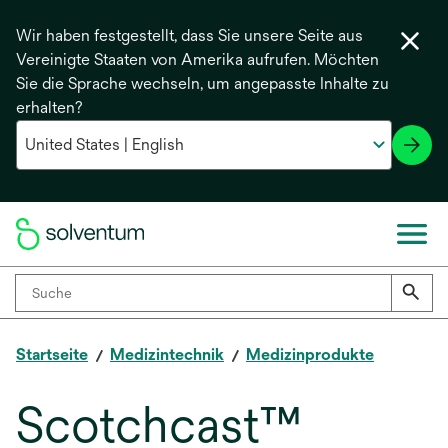
Wir haben festgestellt, dass Sie unsere Seite aus
Vereinigte Staaten von Amerika aufrufen. Möchten
Sie die Sprache wechseln, um angepasste Inhalte zu
erhalten?
Startseite
Medizintechnik
Medizinprodukte
Scotchcast™