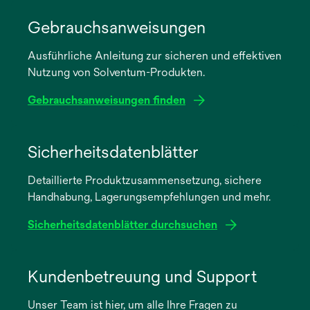
Gebrauchsanweisungen
Ausführliche Anleitung zur sicheren und effektiven
Nutzung von Solventum-Produkten.
Gebrauchsanweisungen finden
wird
in
Sicherheitsdatenblätter
einer
Detaillierte Produktzusammensetzung, sichere
neuen
Handhabung, Lagerungsempfehlungen und mehr.
Registerkarte
geöffnet
Sicherheitsdatenblätter durchsuchen
wird
in
Kundenbetreuung und Support
einer
Unser Team ist hier, um alle Ihre Fragen zu
neuen