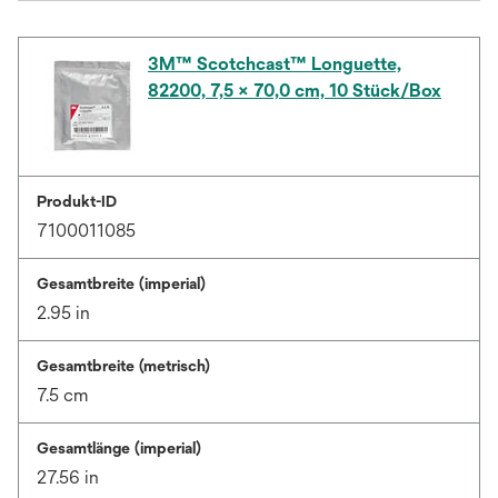
3M™ Scotchcast™ Longuette,
82200, 7,5 × 70,0 cm, 10 Stück/Box
Produkt-ID
7100011085
Gesamtbreite (imperial)
2.95 in
Gesamtbreite (metrisch)
7.5 cm
Gesamtlänge (imperial)
27.56 in