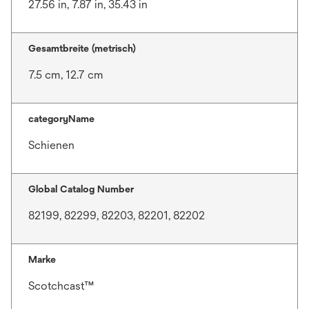
27.56 in, 7.87 in, 35.43 in
Gesamtbreite (metrisch)
7.5 cm, 12.7 cm
categoryName
Schienen
Global Catalog Number
82199, 82299, 82203, 82201, 82202
Marke
Scotchcast™