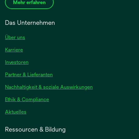
Mehr erfahren
Das Unternehmen
Über uns
Karriere
wird
Investoren
in
Partner & Lieferanten
einer
neuen
Nachhaltigkeit & soziale Auswirkungen
Registerkarte
geöffnet
Ethik & Compliance
wird
Aktuelles
in
einer
Ressourcen & Bildung
neuen