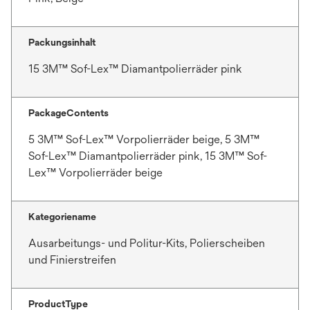
k
a
Packungsinhalt
r
t
15 3M™ Sof-Lex™ Diamantpolierräder pink
e
g
e
PackageContents
ö
5 3M™ Sof-Lex™ Vorpolierräder beige, 5 3M™
f
Sof-Lex™ Diamantpolierräder pink, 15 3M™ Sof-
f
Lex™ Vorpolierräder beige
n
e
t
Kategoriename
Ausarbeitungs- und Politur-Kits, Polierscheiben
und Finierstreifen
ProductType