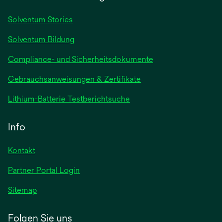
neuen
Registerkarte
Solventum Stories
geöffnet
Solventum Bildung
Compliance- und Sicherheitsdokumente
wird
Gebrauchsanweisungen & Zertifikate
in
wird
Lithium-Batterie Testberichtsuche
einer
in
neuen
einer
Info
Registerkarte
neuen
geöffnet
Registerkarte
Kontakt
geöffnet
Partner Portal Login
Sitemap
Folgen Sie uns