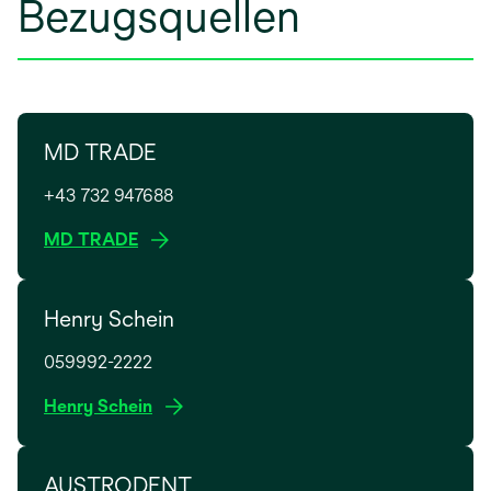
Bezugsquellen
MD TRADE
+43 732 947688
w
MD TRADE
i
r
Henry Schein
d
i
059992-2222
n
e
w
Henry Schein
i
i
n
r
e
AUSTRODENT
d