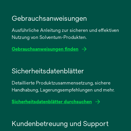
Gebrauchsanweisungen
Ausführliche Anleitung zur sicheren und effektiven
Nutzung von Solventum-Produkten.
Gebrauchsanweisungen finden
wird
in
Sicherheitsdatenblätter
einer
Detaillierte Produktzusammensetzung, sichere
neuen
Handhabung, Lagerungsempfehlungen und mehr.
Registerkarte
geöffnet
Sicherheitsdatenblätter durchsuchen
wird
in
Kundenbetreuung und Support
einer