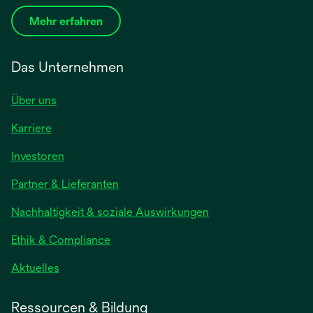
Mehr erfahren
Das Unternehmen
Über uns
Karriere
wird
Investoren
in
Partner & Lieferanten
einer
neuen
Nachhaltigkeit & soziale Auswirkungen
Registerkarte
geöffnet
Ethik & Compliance
wird
Aktuelles
in
einer
Ressourcen & Bildung