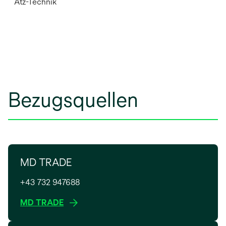
Ätz-Technik
Bezugsquellen
MD TRADE
+43 732 947688
w
MD TRADE
i