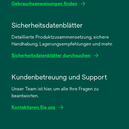
Gebrauchsanweisungen finden
wird
in
Sicherheitsdatenblätter
einer
Detaillierte Produktzusammensetzung, sichere
neuen
Handhabung, Lagerungsempfehlungen und mehr.
Registerkarte
geöffnet
Sicherheitsdatenblätter durchsuchen
wird
in
Kundenbetreuung und Support
einer
Unser Team ist hier, um alle Ihre Fragen zu
neuen
beantworten.
Registerkarte
geöffnet
Kontaktieren Sie uns