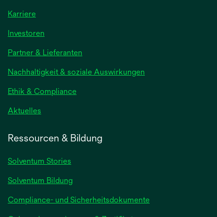
Karriere
wird
Investoren
in
Partner & Lieferanten
einer
neuen
Nachhaltigkeit & soziale Auswirkungen
Registerkarte
geöffnet
Ethik & Compliance
wird
Aktuelles
in
einer
Ressourcen & Bildung
neuen
Registerkarte
Solventum Stories
geöffnet
Solventum Bildung
Compliance- und Sicherheitsdokumente