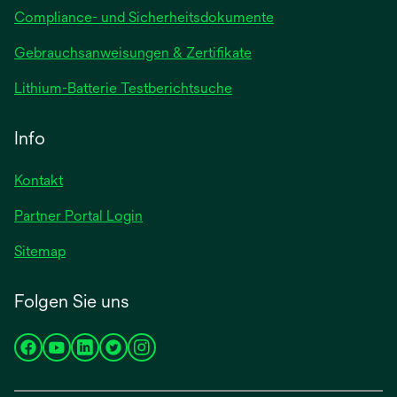
Compliance- und Sicherheitsdokumente
wird
Gebrauchsanweisungen & Zertifikate
in
wird
Lithium-Batterie Testberichtsuche
einer
in
neuen
einer
Info
Registerkarte
neuen
geöffnet
Registerkarte
Kontakt
geöffnet
Partner Portal Login
Sitemap
Folgen Sie uns
wird
wird
wird
wird
wird
in
in
in
in
in