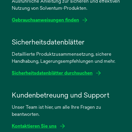
Ausführliche Anleitung zur sicheren und effektiven
Nutzung von Solventum-Produkten.
Gebrauchsanweisungen finden
wird
in
Sicherheitsdatenblätter
einer
Detaillierte Produktzusammensetzung, sichere
neuen
Handhabung, Lagerungsempfehlungen und mehr.
Registerkarte
geöffnet
Sicherheitsdatenblätter durchsuchen
wird
in
Kundenbetreuung und Support
einer
Unser Team ist hier, um alle Ihre Fragen zu
neuen
beantworten.
Registerkarte
geöffnet
Kontaktieren Sie uns