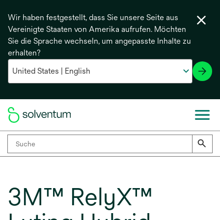
Wir haben festgestellt, dass Sie unsere Seite aus
Vereinigte Staaten von Amerika aufrufen. Möchten
Sie die Sprache wechseln, um angepasste Inhalte zu
erhalten?
3M™ RelyX™