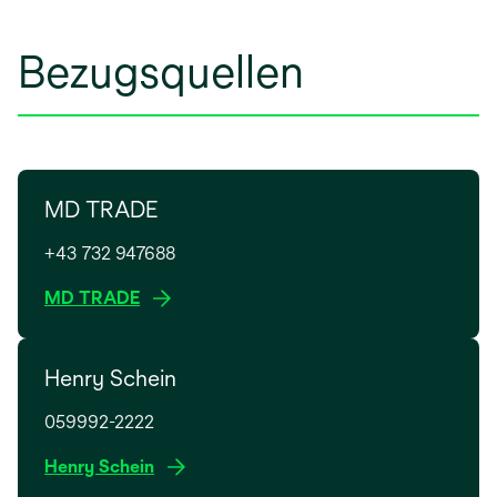
Bezugsquellen
MD TRADE
+43 732 947688
w
MD TRADE
i
r
Henry Schein
d
i
059992-2222
n
e
w
Henry Schein
i
i