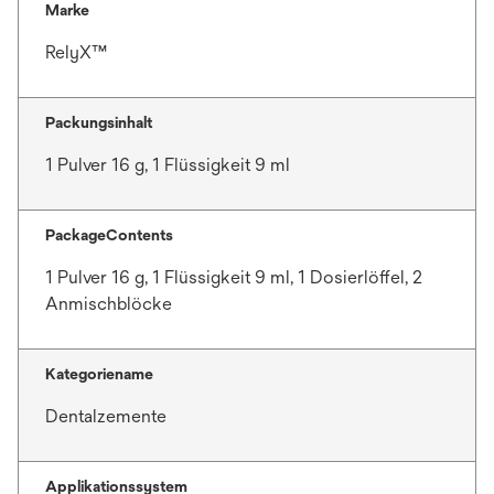
Marke
e
r
RelyX™
k
a
Packungsinhalt
r
t
1 Pulver 16 g, 1 Flüssigkeit 9 ml
e
g
e
PackageContents
ö
1 Pulver 16 g, 1 Flüssigkeit 9 ml, 1 Dosierlöffel, 2
f
Anmischblöcke
f
n
e
Kategoriename
t
Dentalzemente
Applikationssystem