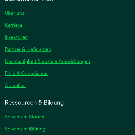
Über uns
Karriere
wird
Investoren
in
Partner & Lieferanten
einer
neuen
Nachhaltigkeit & soziale Auswirkungen
Registerkarte
geöffnet
Ethik & Compliance
wird
Aktuelles
in
einer
Ressourcen & Bildung
neuen
Registerkarte
Solventum Stories
geöffnet
Solventum Bildung