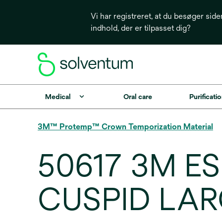
Vi har registreret, at du besøger side
indhold, der er tilpasset dig?
Medical
Oral care
Purificatio
3M™ Protemp™ Crown Temporization Material
50617 3M E
CUSPID LA