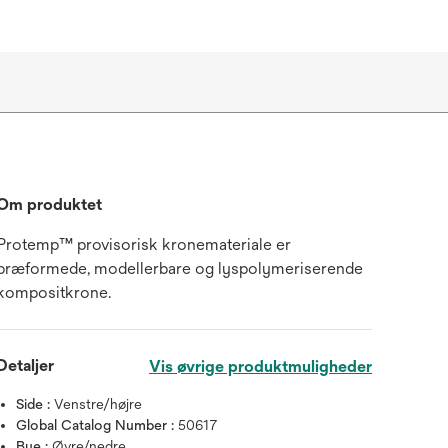
Om produktet
Protemp™ provisorisk kronemateriale er
præformede, modellerbare og lyspolymeriserende
kompositkrone.
Detaljer
Vis øvrige produktmuligheder
Side :
Venstre/højre
Global Catalog Number :
50617
Bue :
Øvre/nedre