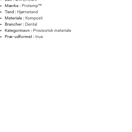
Mærke :
Protemp™
Tand :
Hjørnetand
Materiale :
Komposit
Brancher :
Dental
Kategorinavn :
Provisorisk materiale
Præ-udformet :
true
Hold musen over billedet for a