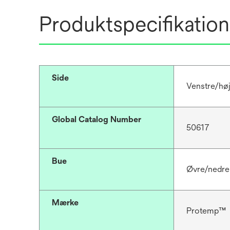
Produktspecifikation
Side
Venstre/hø
Global Catalog Number
50617
Bue
Øvre/nedre
Mærke
Protemp™