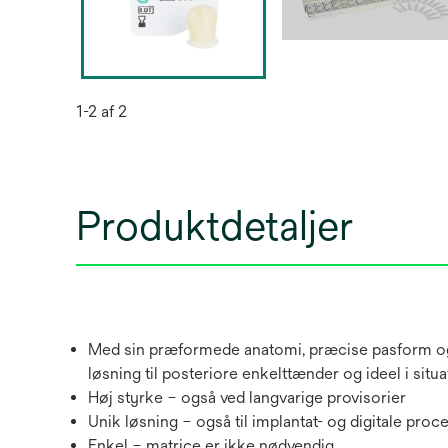
1-2 af 2
Produktdetaljer
Med sin præformede anatomi, præcise pasform og
løsning til posteriore enkelttænder og ideel i situa
Høj styrke – også ved langvarige provisorier
Unik løsning – også til implantat- og digitale proc
Enkel – matrice er ikke nødvendig