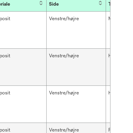
riale
Side
Tand
osit
Venstre/højre
Molarer og
osit
Venstre/højre
Hjørnetand
osit
Venstre/højre
Hjørnetand
osit
Venstre/højre
Præmolar