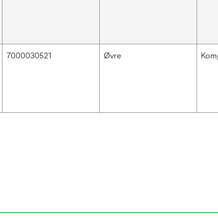
7000030521
Øvre
Komp