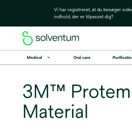
Vi har registreret, at du besøger side
indhold, der er tilpasset dig?
Medical
Oral care
Purificatio
3M™ Protemp
Material