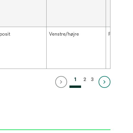
osit
Venstre/højre
Præmolar
1
2
3