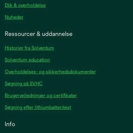
Etik & overholdelse
opens
Nyheder
in
a
Ressourcer & uddannelse
new
tab
Historier fra Solventum
Solventum education
Overholdelses- og sikkerhedsdokumenter
Søgning på SVHC
Brugervejledninger og certifikater
Søgning efter lithiumbatteritest
Info