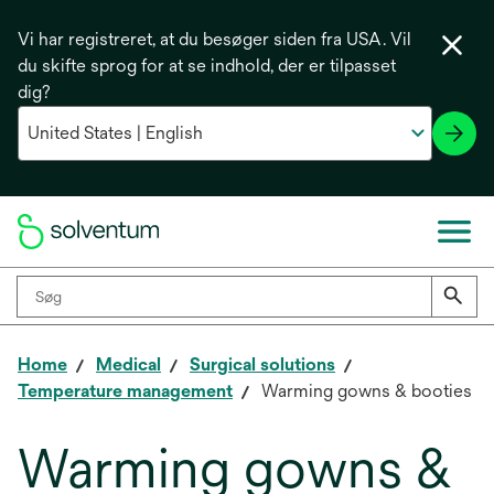
Vi har registreret, at du besøger siden fra USA. Vil
du skifte sprog for at se indhold, der er tilpasset
dig?
Home
Medical
Surgical solutions
Temperature management
Warming gowns & booties
Warming gowns &