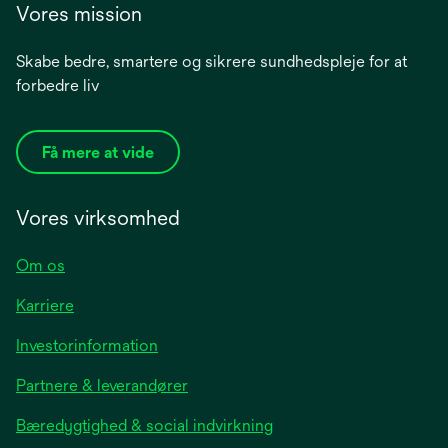
Vores mission
Skabe bedre, smartere og sikrere sundhedspleje for at
forbedre liv
Få mere at vide
Vores virksomhed
Om os
Karriere
opens
Investorinformation
in
Partnere & leverandører
a
new
Bæredygtighed & social indvirkning
tab