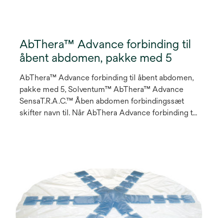
AbThera™ Advance forbinding til
åbent abdomen, pakke med 5
AbThera™ Advance forbinding til åbent abdomen,
pakke med 5, Solventum™ AbThera™ Advance
SensaT.R.A.C.™ Åben abdomen forbindingssæt
skifter navn til. Når AbThera Advance forbinding til
åbent abdomen bruges sammen med negativ
trykbehandling, som leveres af V.A.C.® Ulta
behandlingsenhed, udgør den et aktivt midlertidigt
abdominallukningssystem, som er designet til at
fjerne væske fra bughulen og trække sårkanterne
sammen, så der skabes en primær fascial lukning,
samtidig med at de abdominale dele beskyttes
mod udefrakommende kontaminanter1. 1.
Brugsanvisning 2. Cheatham ML, Demetriades D,