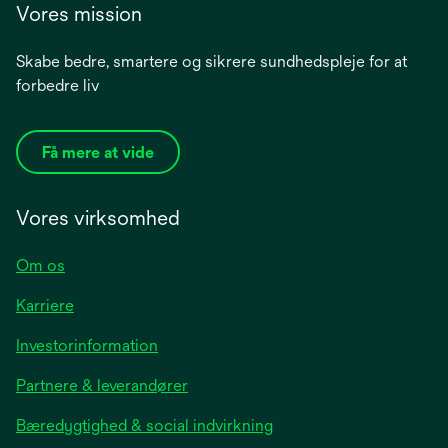
Vores mission
Skabe bedre, smartere og sikrere sundhedspleje for at
forbedre liv
Få mere at vide
Vores virksomhed
Om os
Karriere
opens
Investorinformation
in
Partnere & leverandører
a
new
Bæredygtighed & social indvirkning
tab