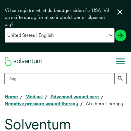
Vi har registreret, at du besøger siden fra USA. Vil
du skifte sprog for at se indhold, der er tilpasset
dig?
Home
Medical
Advanced wound care
Negative pressure wound therapy
AbThera Therapy
Solventum