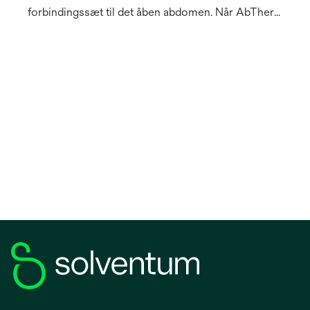
forbindingssæt til det åben abdomen. Når AbThera
SensaT.R.A.C. forbinding til det åbne abdomen
bruges sammen med undertrykterapi, som leveres
af V.A.C.® Ulta behandlingsenhed, udgør den et
aktivt, midlertidigt abdominalt lukkesystem, som er
designet til at fjerne væske fra bughulen og trække
sårkanterne sammen, så der skabes en primær
lukning af fascien, samtidig med at de abdominale
dele beskyttes mod udefrakommende
kontaminanter.¹