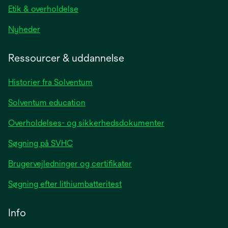
Etik & overholdelse
opens
Nyheder
in
a
Ressourcer & uddannelse
new
tab
Historier fra Solventum
Solventum education
Overholdelses- og sikkerhedsdokumenter
Søgning på SVHC
Brugervejledninger og certifikater
Søgning efter lithiumbatteritest
Info