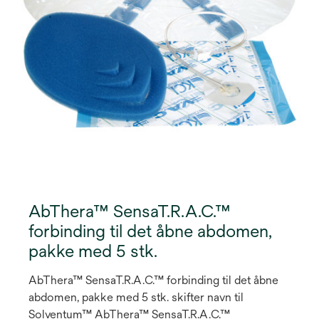
Fabian TC et al. Prospective Study Examining
Clinical Outcomes Associated with a Negative
Pressure Wound Therapy System and Barker's
Vacuum Packing Technique. World J Surg
2013;37:2018-2030. 3. Schmidt M, Hall C, Mercer D,
Kieswetter K. Novel foam design actively draws
wound edges together under negative pressure:
benchtop and pre-clinical assessment [abstract]
Schmidt M, Hall C, Mercer D, Kieswetter K.
Præsenteret ved SAWC Fall 2018 Meeting, 2.-4.
november 2018, Las Vegas, Nevada 2018;
AbThera™ SensaT.R.A.C.™
forbinding til det åbne abdomen,
pakke med 5 stk.
AbThera™ SensaT.R.A.C.™ forbinding til det åbne
abdomen, pakke med 5 stk. skifter navn til
Solventum™ AbThera™ SensaT.R.A.C.™