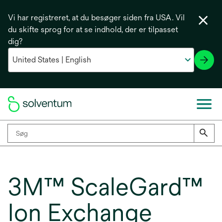
Vi har registreret, at du besøger siden fra USA. Vil
du skifte sprog for at se indhold, der er tilpasset
dig?
3M™ ScaleGard™
Ion Exchange