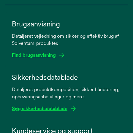
Brugsanvisning
Detaljeret vejledning om sikker og effektiv brug af
Solventum-produkter.
Find brugsanvisning
opens
in
Sikkerhedsdatablade
a
Detaljeret produktkomposition, sikker håndtering,
new
opbevaringsanbefalinger og mere.
tab
Søg sikkerhedsdatablade
opens
in
Kundeservice og support