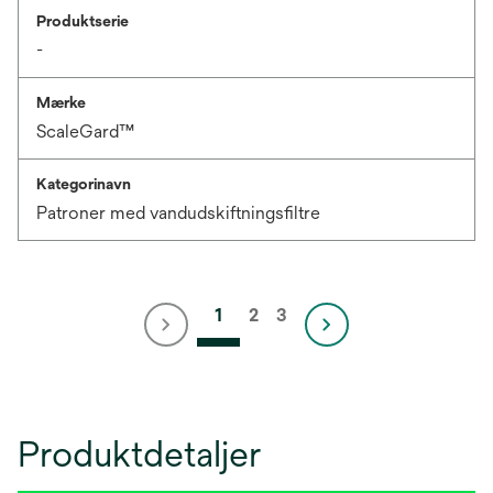
Produktserie
-
Mærke
ScaleGard™
Kategorinavn
Patroner med vandudskiftningsfiltre
1
2
3
Produktdetaljer