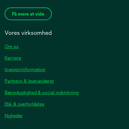
Få mere at vide
Vores virksomhed
Om os
Karriere
opens
Investorinformation
in
Partnere & leverandører
a
new
Bæredygtighed & social indvirkning
tab
Etik & overholdelse
opens
Nyheder
in