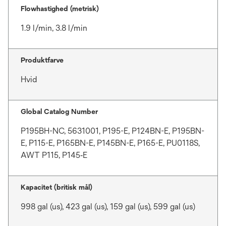
Flowhastighed (metrisk)
1.9 l/min, 3.8 l/min
Produktfarve
Hvid
Global Catalog Number
P195BH-NC, 5631001, P195-E, P124BN-E, P195BN-
E, P115-E, P165BN-E, P145BN-E, P165-E, PU0118S,
AWT P115, P145‑E
Kapacitet (britisk mål)
998 gal (us), 423 gal (us), 159 gal (us), 599 gal (us)