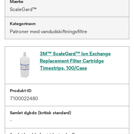
Mærke
ScaleGard™
Kategorinavn
Patroner med vandudskiftningsfiltre
3M™ ScaleGard™ Ion Exchange
Replacement Filter Cartridge
Timestrips, 100/Case
Produkt-ID
7100022480
Samlet dybde (britisk standard)
-