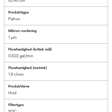
52.45 cm
Produkttype
Patron
Mikron-vurdering
1 μm
Flowhastighed (britisk mål)
0.502 gal/min
Flowhastighed (metrisk)
1.9 l/min
Produktfarve
Hvid
Filtertype
SQC