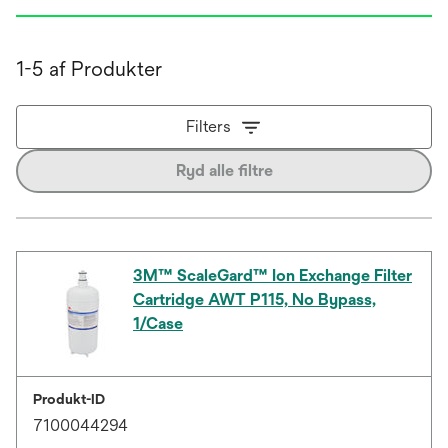
1-5 af Produkter
Filters
Ryd alle filtre
3M™ ScaleGard™ Ion Exchange Filter
Cartridge AWT P115, No Bypass,
1/Case
Produkt-ID
7100044294