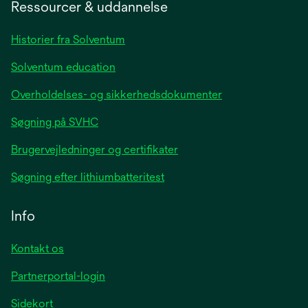
a
Ressourcer & uddannelse
new
tab
Historier fra Solventum
Solventum education
Overholdelses- og sikkerhedsdokumenter
Søgning på SVHC
Brugervejledninger og certifikater
Søgning efter lithiumbatteritest
Info
Kontakt os
Partnerportal-login
Sidekort