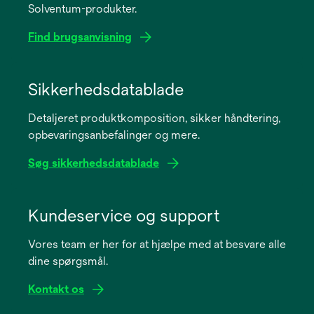
Solventum-produkter.
Find brugsanvisning
opens
in
Sikkerhedsdatablade
a
Detaljeret produktkomposition, sikker håndtering,
new
opbevaringsanbefalinger og mere.
tab
Søg sikkerhedsdatablade
opens
in
Kundeservice og support
a
Vores team er her for at hjælpe med at besvare alle
new
dine spørgsmål.
tab
Kontakt os