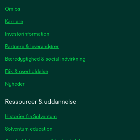
Om os
Karriere
opens
Investorinformation
in
Partnere & leverandører
a
new
Bæredygtighed & social indvirkning
tab
Etik & overholdelse
opens
Nyheder
in
a
Ressourcer & uddannelse
new
tab
Historier fra Solventum
Solventum education