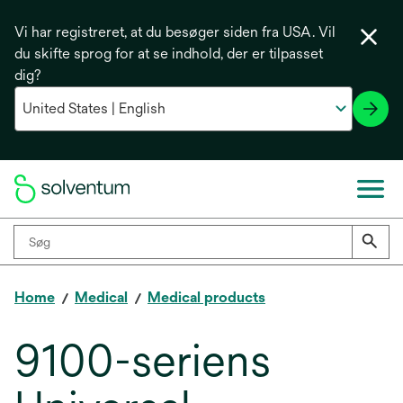
Vi har registreret, at du besøger siden fra USA. Vil
du skifte sprog for at se indhold, der er tilpasset
dig?
Home
Medical
Medical products
9100-seriens