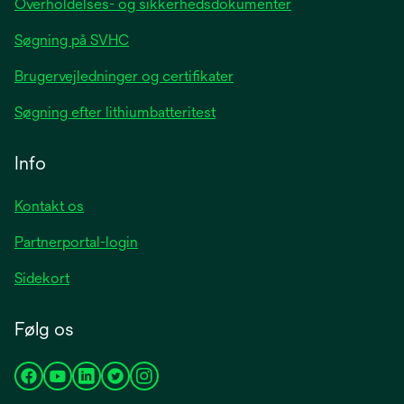
Overholdelses- og sikkerhedsdokumenter
Søgning på SVHC
Brugervejledninger og certifikater
Søgning efter lithiumbatteritest
Info
Kontakt os
Partnerportal-login
Sidekort
Følg os
opens
opens
opens
opens
opens