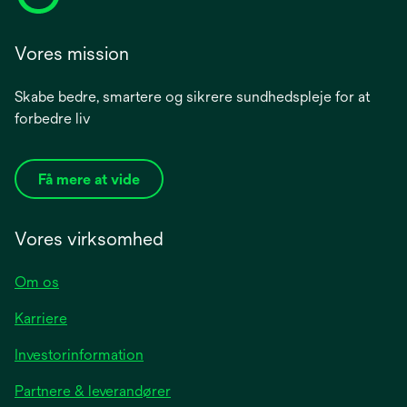
Vores mission
Skabe bedre, smartere og sikrere sundhedspleje for at
forbedre liv
Få mere at vide
Vores virksomhed
Om os
Karriere
opens
Investorinformation
in
Partnere & leverandører
a