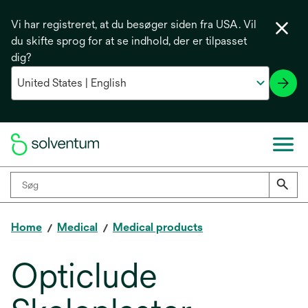
Vi har registreret, at du besøger siden fra USA. Vil
du skifte sprog for at se indhold, der er tilpasset
dig?
Home
Medical
Medical products
Opticlude