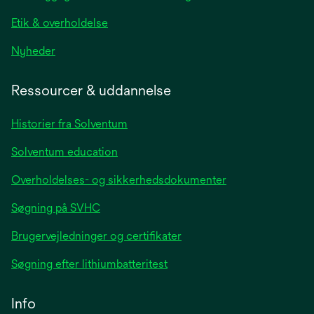
tab
Etik & overholdelse
opens
Nyheder
in
a
Ressourcer & uddannelse
new
tab
Historier fra Solventum
Solventum education
Overholdelses- og sikkerhedsdokumenter
Søgning på SVHC
Brugervejledninger og certifikater
Søgning efter lithiumbatteritest
Info