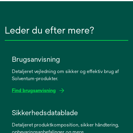
Leder du efter mere?
Brugsanvisning
Detaljeret vejledning om sikker og effektiv brug af
Solventum-produkter.
Find brugsanvisning
opens
in
Sikkerhedsdatablade
a
Detaljeret produktkomposition, sikker håndtering,
new
opbevaringsanbefalinger og mere.
tab