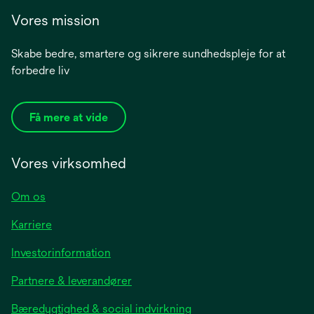
Vores mission
Skabe bedre, smartere og sikrere sundhedspleje for at
forbedre liv
Få mere at vide
Vores virksomhed
Om os
Karriere
opens
Investorinformation
in
Partnere & leverandører
a
new
Bæredygtighed & social indvirkning