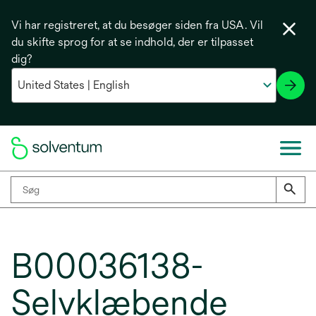
Vi har registreret, at du besøger siden fra USA. Vil
du skifte sprog for at se indhold, der er tilpasset
dig?
B00036138-
Selvklæbende