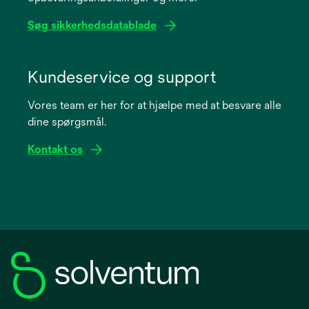
Søg sikkerhedsdatablade
opens
in
Kundeservice og support
a
Vores team er her for at hjælpe med at besvare alle
new
dine spørgsmål.
tab
Kontakt os