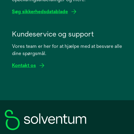
tab
Søg sikkerhedsdatablade
opens
in
Kundeservice og support
a
Vores team er her for at hjælpe med at besvare alle
new
dine spørgsmål.
tab
Kontakt os