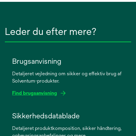
Leder du efter mere?
Brugsanvisning
Detaljeret vejledning om sikker og effektiv brug af
Solventum-produkter.
Find brugsanvisning
opens
in
Sikkerhedsdatablade
a
Detaljeret produktkomposition, sikker håndtering,
new
opbevaringsanbefalinger og mere.