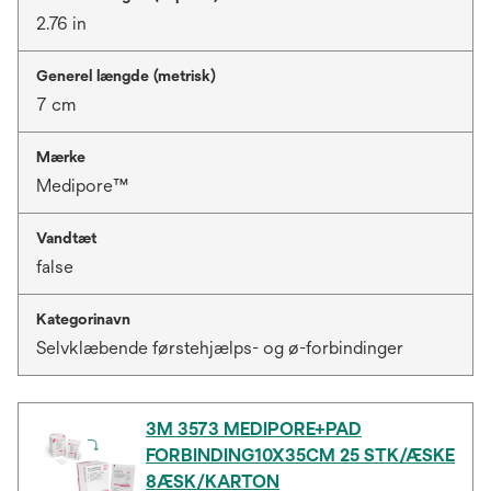
2.76 in
Generel længde (metrisk)
7 cm
Mærke
Medipore™
Vandtæt
false
Kategorinavn
Selvklæbende førstehjælps- og ø-forbindinger
3M 3573 MEDIPORE+PAD
FORBINDING10X35CM 25 STK/ÆSKE
8ÆSK/KARTON