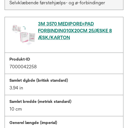
Selvklæbende førstehjælps- og ø-forbindinger
3M 3570 MEDIPORE+PAD
FORBINDING10X20CM 25/ÆSKE 8
ÆSK/KARTON
Produkt-ID
7000042258
Samlet dybde (britisk standard)
3.94 in
Samlet bredde (metrisk standard)
10 cm
Generel længde (imperial)