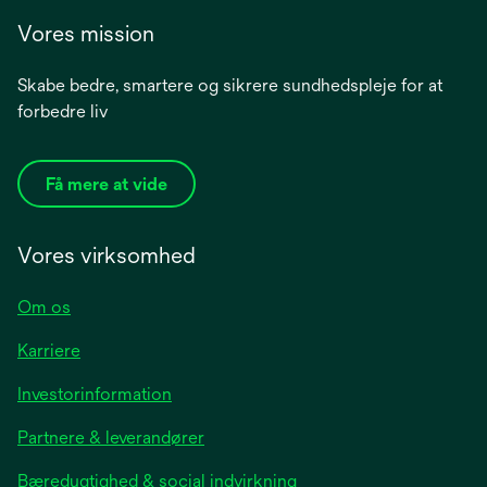
Vores mission
Skabe bedre, smartere og sikrere sundhedspleje for at
forbedre liv
Få mere at vide
Vores virksomhed
Om os
Karriere
opens
Investorinformation
in
Partnere & leverandører
a
new
Bæredygtighed & social indvirkning