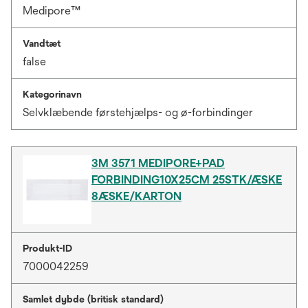
Medipore™
Vandtæt
false
Kategorinavn
Selvklæbende førstehjælps- og ø-forbindinger
3M 3571 MEDIPORE+PAD
FORBINDING10X25CM 25STK/ÆSKE
8ÆSKE/KARTON
Produkt-ID
7000042259
Samlet dybde (britisk standard)