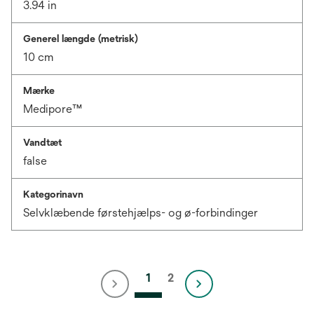
3.94 in
Generel længde (metrisk)
10 cm
Mærke
Medipore™
Vandtæt
false
Kategorinavn
Selvklæbende førstehjælps- og ø-forbindinger
1
2