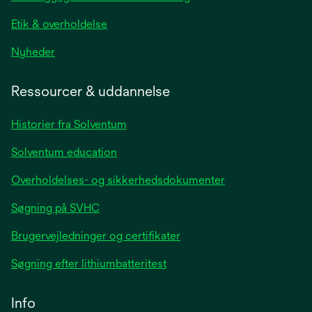
tab
Etik & overholdelse
opens
Nyheder
in
a
Ressourcer & uddannelse
new
tab
Historier fra Solventum
Solventum education
Overholdelses- og sikkerhedsdokumenter
Søgning på SVHC
Brugervejledninger og certifikater
Søgning efter lithiumbatteritest
Info