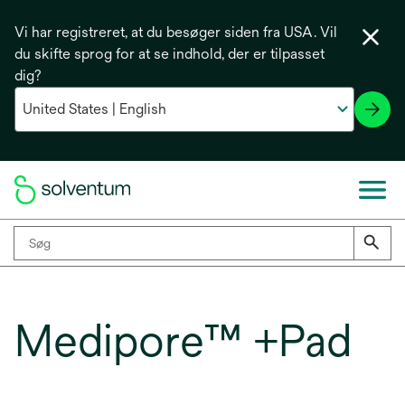
Vi har registreret, at du besøger siden fra USA. Vil
du skifte sprog for at se indhold, der er tilpasset
dig?
Medipore™ +Pad