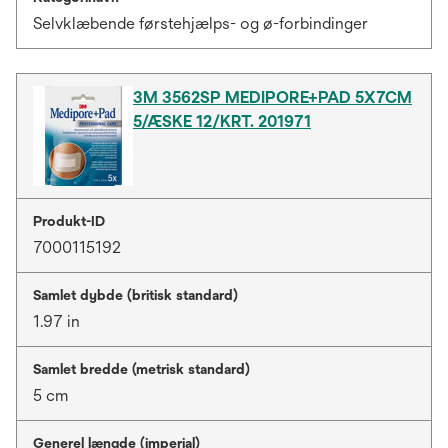
Selvklæbende førstehjælps- og ø-forbindinger
3M 3562SP MEDIPORE+PAD 5X7CM
5/ÆSKE 12/KRT. 201971
Produkt-ID
7000115192
Samlet dybde (britisk standard)
1.97 in
Samlet bredde (metrisk standard)
5 cm
Generel længde (imperial)