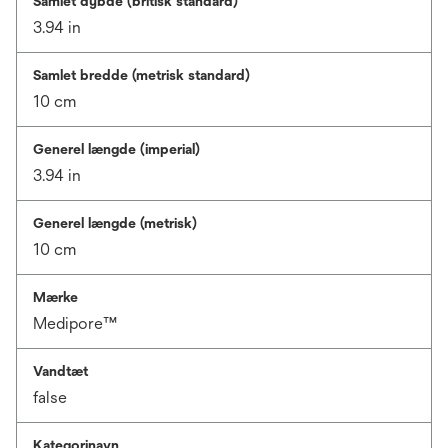
Samlet dybde (britisk standard)
3.94 in
Samlet bredde (metrisk standard)
10 cm
Generel længde (imperial)
3.94 in
Generel længde (metrisk)
10 cm
Mærke
Medipore™
Vandtæt
false
Kategorinavn