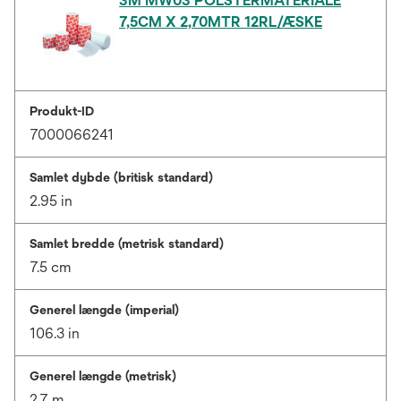
3M MW03 POLSTERMATERIALE
7,5CM X 2,70MTR 12RL/ÆSKE
Produkt-ID
7000066241
Samlet dybde (britisk standard)
2.95 in
Samlet bredde (metrisk standard)
7.5 cm
Generel længde (imperial)
106.3 in
Generel længde (metrisk)
2.7 m