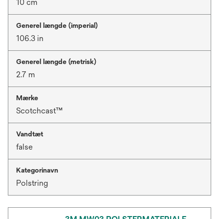
10 cm
Generel længde (imperial)
106.3 in
Generel længde (metrisk)
2.7 m
Mærke
Scotchcast™
Vandtæt
false
Kategorinavn
Polstring