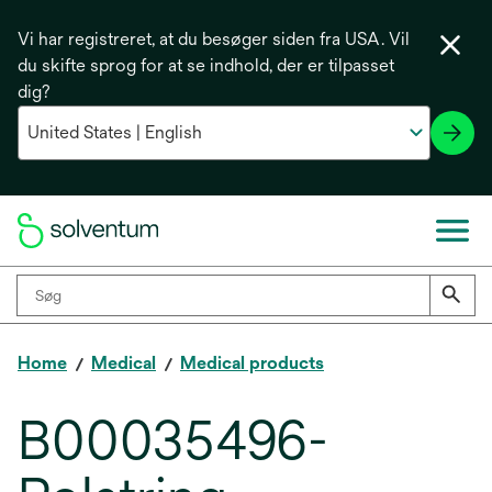
Vi har registreret, at du besøger siden fra USA. Vil
du skifte sprog for at se indhold, der er tilpasset
dig?
Home
Medical
Medical products
B00035496-