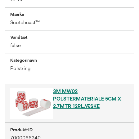
Mærke
Scotchcast™
Vandtæt
false
Kategorinavn
Polstring
3M MW02
POLSTERMATERIALE 5CM X
2,7MTR 12RL/ÆSKE
Produkt-ID
7000066240