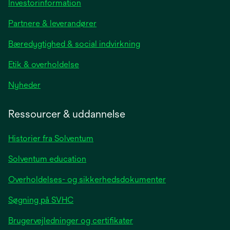
opens
Investorinformation
in
Partnere & leverandører
a
new
Bæredygtighed & social indvirkning
tab
Etik & overholdelse
opens
Nyheder
in
a
Ressourcer & uddannelse
new
tab
Historier fra Solventum
Solventum education
Overholdelses- og sikkerhedsdokumenter
Søgning på SVHC
Brugervejledninger og certifikater