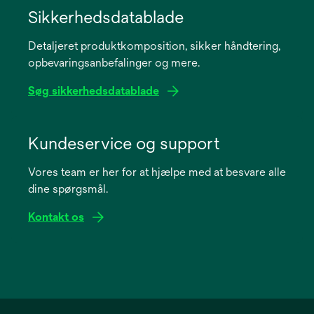
in
Sikkerhedsdatablade
a
Detaljeret produktkomposition, sikker håndtering,
new
opbevaringsanbefalinger og mere.
tab
Søg sikkerhedsdatablade
opens
in
Kundeservice og support
a
Vores team er her for at hjælpe med at besvare alle
new
dine spørgsmål.
tab
Kontakt os