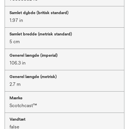
Samlet dybde (britisk standard)
1.97 in
Samlet bredde (metrisk standard)
5 cm
Generel længde (imperial)
106.3 in
Generel længde (metrisk)
2.7 m
Mærke
Scotchcast™
Vandtæt
false