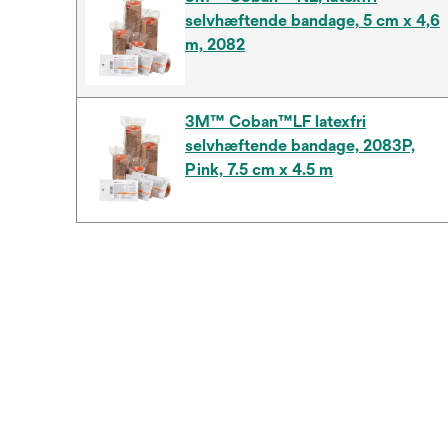
selvhæftende bandage, 5 cm x 4,6
m, 2082
3M™ Coban™LF latexfri
selvhæftende bandage, 2083P,
Pink, 7.5 cm x 4.5 m