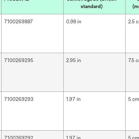
standard)
(m
7100269887
0.98 in
2.5 
7100269295
2.95 in
7.5 
7100269293
1.97 in
5 c
7100269292
1.97 in
5 c