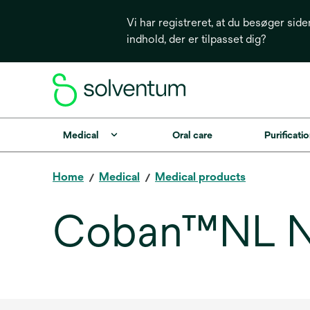
Vi har registreret, at du besøger side
indhold, der er tilpasset dig?
Medical
Oral care
Purificatio
Home
Medical
Medical products
Coban™NL No