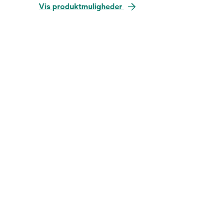
Vis produktmuligheder
Hold musen over billedet for a