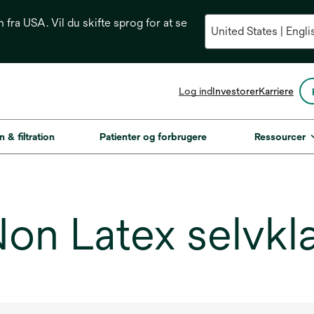
n fra USA. Vil du skifte sprog for at se
opens
Log ind
Investorer
Karriere
in
a
new
n & filtration
Patienter og forbrugere
Ressourcer
tab
n Latex selvkl