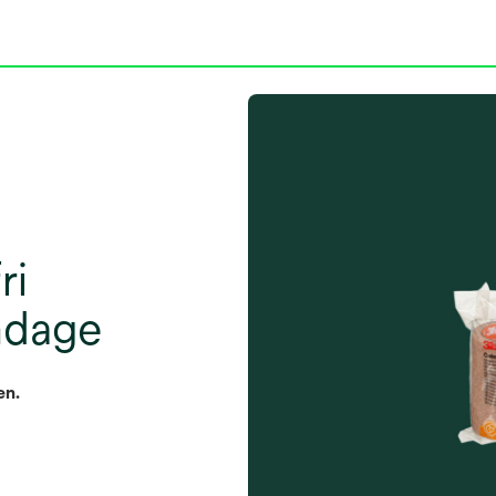
ri
ndage
en.