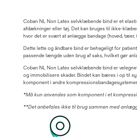
Coban NL Non Latex selvklæbende bind er et elastisk
afdækninger eller tøj. Det kan bruges til ikke-klæb
hvor det er svært at anlægge bandage (hoved, tæer, f
Dette lette og åndbare bind er behageligt for patient
passende længde uden brug af saks, hvilket gør anlæg
Coban NL Non Latex selvklæbende bind er velegnet t
og immobilisere skader. Bindet kan bæres i op til s
komponent i andre kompressionsbandagesystemer, 
*Må kun anvendes som komponent i et kompressio
**Det anbefales ikke til brug sammen med anlægg