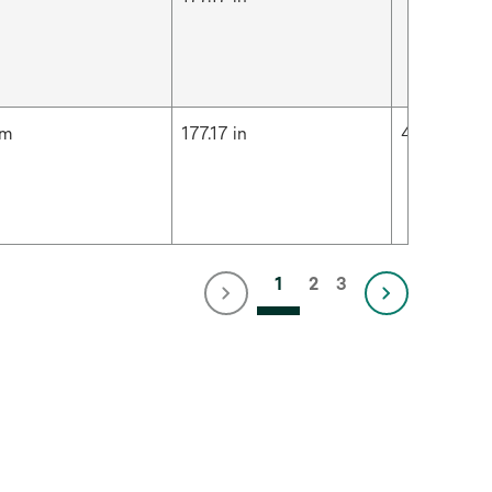
cm
177.17 in
4.5 m
1
2
3