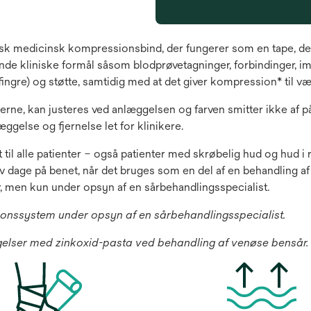
 medicinsk kompressionsbind, der fungerer som en tape, der kun
ende kliniske formål såsom blodprøvetagninger, forbindinger, i
ingre) og støtte, samtidig med at det giver kompression* til væ
erne, kan justeres ved anlæggelsen og farven smitter ikke af på 
gelse og fjernelse let for klinikere.
il alle patienter – også patienter med skrøbelig hud og hud i
yv dage på benet, når det bruges som en del af en behandling a
men kun under opsyn af en sårbehandlingsspecialist.
nssystem under opsyn af en sårbehandlingsspecialist.
elser med zinkoxid-pasta ved behandling af venøse bensår.