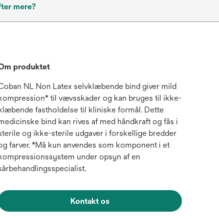
fter mere?
Om produktet
Coban NL Non Latex selvklæbende bind giver mild
kompression* til vævsskader og kan bruges til ikke-
klæbende fastholdelse til kliniske formål. Dette
medicinske bind kan rives af med håndkraft og fås i
sterile og ikke-sterile udgaver i forskellige bredder
og farver. *Må kun anvendes som komponent i et
kompressionssystem under opsyn af en
sårbehandlingsspecialist.
Kontakt os