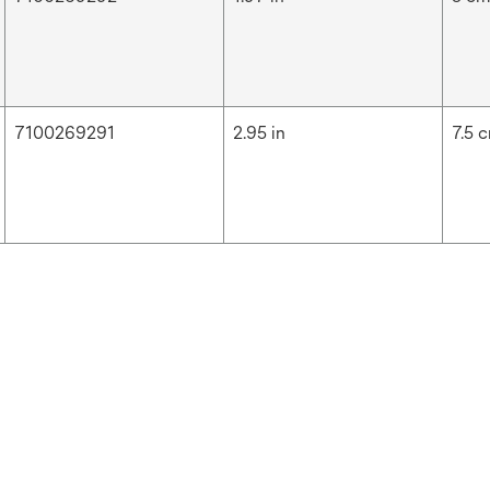
7100269291
2.95 in
7.5 