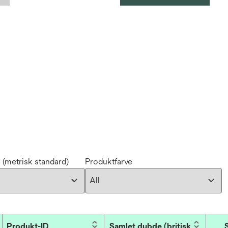
 (metrisk standard)
Produktfarve
Produkt-ID
Samlet dybde (britisk