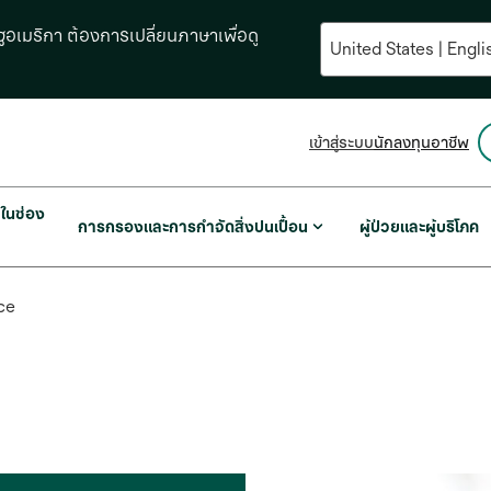
อเมริกา ต้องการเปลี่ยนภาษาเพื่อดู
opens
เข้าสู่ระบบ
นักลงทุน
อาชีพ
in
a
new
พในช่อง
การกรองและการกำจัดสิ่งปนเปื้อน
ผู้ป่วยและผู้บริโภค
tab
ce