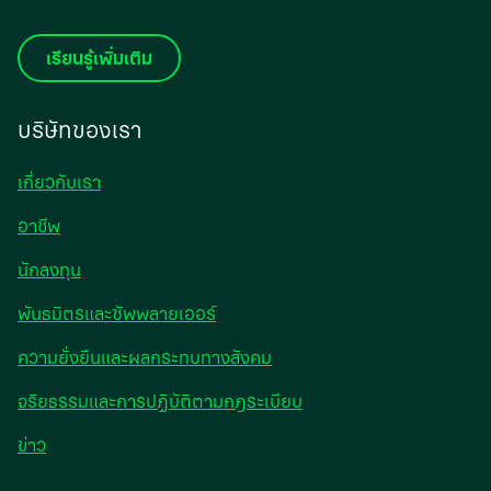
เรียนรู้เพิ่มเติม
บริษัทของเรา
เกี่ยวกับเรา
อาชีพ
opens
นักลงทุน
in
พันธมิตรและซัพพลายเออร์
a
new
ความยั่งยืนและผลกระทบทางสังคม
tab
จริยธรรมและการปฏิบัติตามกฎระเบียบ
opens
ข่าว
in