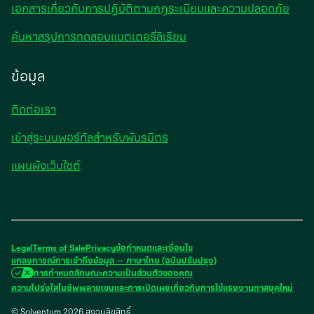
เอกสารเกี่ยวกับการปฏิบัติตามกฎระเบียบและความปลอดภัย
ค้นหาสรุปการทดสอบแบตเตอรี่ลิเธียม
ข้อมูล
ติดต่อเรา
เข้าสู่ระบบพอร์ทัลสำหรับพันธมิตร
แผนผังเว็บไซต์
Legal
Terms of Sale
Privacy
ข้อกําหนดและเงื่อนไข
แถลงการณ์การเข้าถึงข้อมูล — ภาษาไทย (ฉบับปรับปรุง)
การกำหนดลักษณะความเป็นส่วนตัวของคุณ
open
ความโปร่งใสในซัพพลายเชนและการเปิดเผยเกี่ยวกับการใช้แรงงานทาสยุคใหม่
in
© Solventum 2026 สงวนลิขสิทธิ์
a