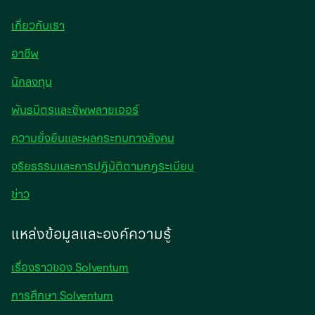
เกี่ยวกับเรา
อาชีพ
opens
นักลงทุน
in
พันธมิตรและซัพพลายเออร์
a
new
ความยั่งยืนและผลกระทบทางสังคม
tab
จริยธรรมและการปฏิบัติตามกฎระเบียบ
opens
ข่าว
in
a
แหล่งข้อมูลและองค์ความรู้
new
tab
เรื่องราวของ Solventum
การศึกษา Solventum