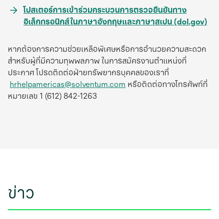
in
tab
โปสเตอร์การเข้าร่วมกระบวนการตรวจยืนยันทาง
a
op
อิเล็กทรอนิกส์ในภาษาอังกฤษและภาษาสเปน (dol.gov)
new
in
tab
a
หากต้องการความช่วยเหลือพิเศษหรือการอำนวยความสะดวก
ne
สำหรับผู้ที่มีความทุพพลภาพ ในการสมัครงานตำแหน่งที่
tab
ประกาศ โปรดติดต่อฝ่ายทรัพยากรบุคคลของเราที่
hrhelpamericas@solventum.com
หรือติดต่อทางโทรศัพท์ที่
หมายเลข 1 (612) 842-1263
ข่าว