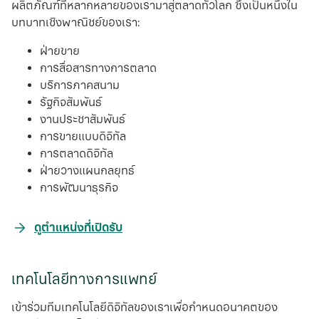
ผลิตภัณฑ์ที่หลากหลายของเรามาสู่ตลาดทั่วโลก ซึ่งเป็นหนึ่งใน
บทบาทเชิงพาณิชย์ของเรา:
ฝ่ายขาย
การสื่อสารทางการตลาด
บริการภาคสนาม
รัฐกิจสัมพันธ์
งานประชาสัมพันธ์
การขายแบบดิจิทัล
การตลาดดิจิทัล
ฝ่ายวางแผนกลยุทธ์
การพัฒนาธุรกิจ
opens
ดูตำแหน่งที่เปิดรับ
in
a
เทคโนโลยีทางการแพทย์
new
tab
เข้าร่วมทีมเทคโนโลยีดิจิทัลของเราเพื่อกําหนดอนาคตของ