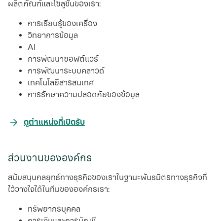
ผลิตภัณฑ์และโซลูชันของเรา:
การเรียนรู้ของเครื่อง
วิทยาการข้อมูล
AI
การพัฒนาซอฟต์แวร์
การพัฒนาระบบคลาวด์
เทคโนโลยีสารสนเทศ
การรักษาความปลอดภัยของข้อมูล
opens
ดูตำแหน่งที่เปิดรับ
in
a
ส่วนงานขององค์กร
new
tab
สนับสนุนกลยุทธ์ทางธุรกิจของเราในฐานะพันธมิตรทางธุรกิจที่
ไว้วางใจได้ในทีมขององค์กรเรา:
ทรัพยากรบุคคล
การเงินและการบัญชี