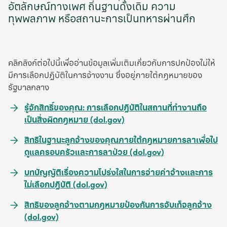
อัตลักษณ์ทางเพศ ถิ่นฐานดั้งเดิม ความ
ทุพพลภาพ หรือสถานะการเป็นทหารผ่านศึก
คลิกลิงก์ต่อไปนี้เพื่ออ่านข้อมูลเพิ่มเติมเกี่ยวกับการปกป้องไม่ให้
มีการเลือกปฏิบัติในการจ้างงาน ซึ่งอยู่ภายใต้กฎหมายของ
รัฐบาลกลาง
รู้จักสิทธิ์ของคุณ: การเลือกปฏิบัติในสถานที่ทำงานถือ
opens
เป็นสิ่งผิดกฎหมาย (dol.gov)
in
สิทธิในฐานะลูกจ้างของคุณภายใต้กฎหมายการลาเพื่อไป
a
opens
ดูแลครอบครัวและการลาป่วย (dol.gov)
new
in
tab
บทบัญญัติเรื่องความโปร่งใสในการจ่ายค่าจ้างและการ
a
opens
ไม่เลือกปฏิบัติ (dol.gov)
new
in
tab
สิทธิของลูกจ้างตามกฎหมายป้องกันการจับเท็จลูกจ้าง
a
opens
(dol.gov)
new