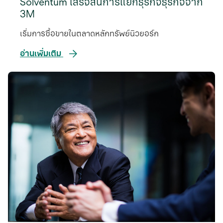
Solventum เสร็จสิ้นการแยกธุรกิจธุรกิจจาก
3M
เริ่มการซื้อขายในตลาดหลักทรัพย์นิวยอร์ก
อ่านเพิ่มเติม
opens
in
a
new
tab