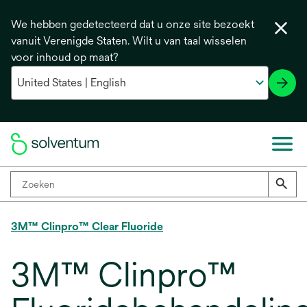
We hebben gedetecteerd dat u onze site bezoekt
vanuit Verenigde Staten. Wilt u van taal wisselen
voor inhoud op maat?
3M™ Clinpro™ Clear Fluoride
3M™ Clinpro™