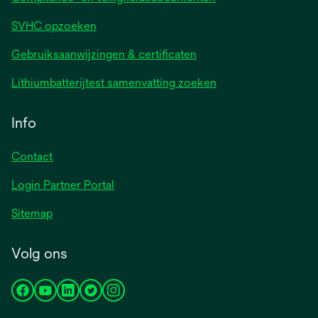
SVHC opzoeken
Gebruiksaanwijzingen & certificaten
Lithiumbatterijtest samenvatting zoeken
Info
Contact
Login Partner Portal
Sitemap
Volg ons
opens
opens
opens
opens
opens
in
in
in
in
in