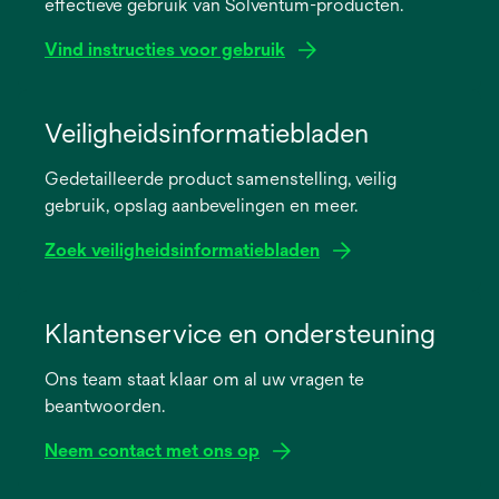
effectieve gebruik van Solventum-producten.
Vind instructies voor gebruik
opens
in
Veiligheidsinformatiebladen
a
Gedetailleerde product samenstelling, veilig
new
gebruik, opslag aanbevelingen en meer.
tab
Zoek veiligheidsinformatiebladen
opens
in
Klantenservice en ondersteuning
a
Ons team staat klaar om al uw vragen te
new
beantwoorden.
tab
Neem contact met ons op