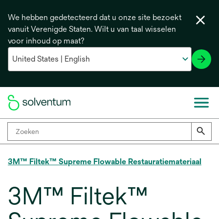
We hebben gedetecteerd dat u onze site bezoekt
vanuit Verenigde Staten. Wilt u van taal wisselen
voor inhoud op maat?
3M™ Filtek™ Supreme Flowable Restauratiemateriaal
3M™ Filtek™