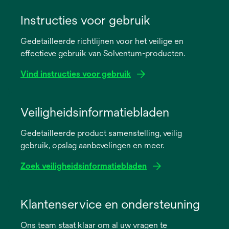
Instructies voor gebruik
Gedetailleerde richtlijnen voor het veilige en
effectieve gebruik van Solventum-producten.
Vind instructies voor gebruik
opens
in
Veiligheidsinformatiebladen
a
Gedetailleerde product samenstelling, veilig
new
gebruik, opslag aanbevelingen en meer.
tab
Zoek veiligheidsinformatiebladen
opens
in
Klantenservice en ondersteuning
a
Ons team staat klaar om al uw vragen te
new