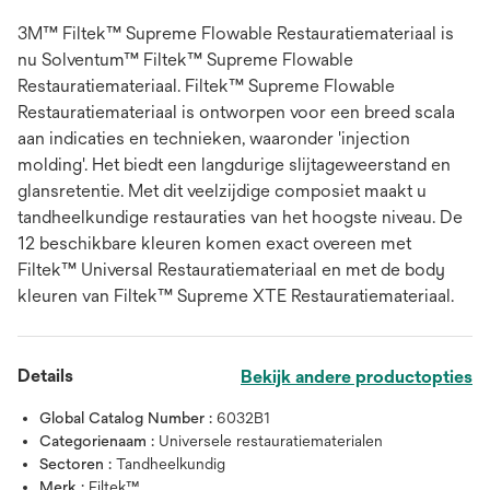
3M™ Filtek™ Supreme Flowable Restauratiemateriaal is
nu Solventum™ Filtek™ Supreme Flowable
Restauratiemateriaal. Filtek™ Supreme Flowable
Restauratiemateriaal is ontworpen voor een breed scala
aan indicaties en technieken, waaronder 'injection
molding'. Het biedt een langdurige slijtageweerstand en
glansretentie. Met dit veelzijdige composiet maakt u
tandheelkundige restauraties van het hoogste niveau. De
12 beschikbare kleuren komen exact overeen met
Filtek™ Universal Restauratiemateriaal en met de body
kleuren van Filtek™ Supreme XTE Restauratiemateriaal.
Details
Bekijk andere productopties
Global Catalog Number :
6032B1
Categorienaam :
Universele restauratiematerialen
Sectoren :
Tandheelkundig
Merk :
Filtek™