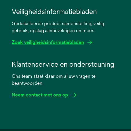
opens
in
Veiligheidsinformatiebladen
a
Gedetailleerde product samenstelling, veilig
new
gebruik, opslag aanbevelingen en meer.
tab
Zoek veiligheidsinformatiebladen
opens
in
Klantenservice en ondersteuning
a
Ons team staat klaar om al uw vragen te
new
beantwoorden.
tab
Neem contact met ons op