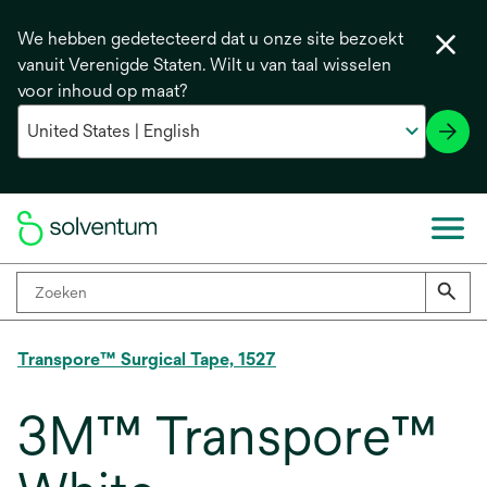
We hebben gedetecteerd dat u onze site bezoekt
vanuit Verenigde Staten. Wilt u van taal wisselen
voor inhoud op maat?
Transpore™ Surgical Tape, 1527
3M™ Transpore™