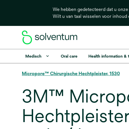
We hebben gedetecteerd dat u onze s
Wilt u van taal wisselen voor inhoud
Medisch
Oral care
Health information &
Micropore™ Chirurgische Hechtpleister, 1530
3M™ Micropo
Hechtpleister