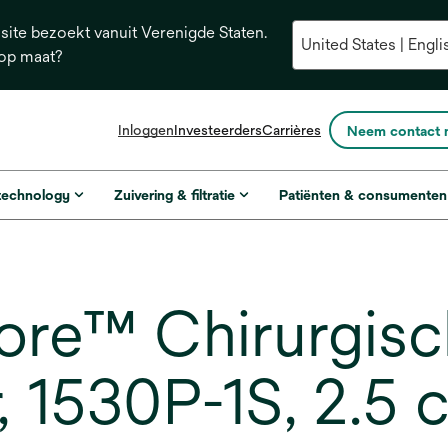
ite bezoekt vanuit Verenigde Staten.
 op maat?
opens
Inloggen
Investeerders
Carrières
Neem contact 
in
a
new
 technology
Zuivering & filtratie
Patiënten & consumenten
tab
re™ Chirurgisc
, 1530P-1S, 2.5 