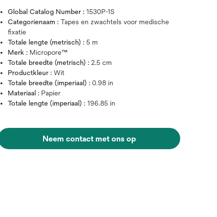
Global Catalog Number :
1530P-1S
Categorienaam :
Tapes en zwachtels voor medische
fixatie
Totale lengte (metrisch) :
5 m
Merk :
Micropore™
Totale breedte (metrisch) :
2.5 cm
Productkleur :
Wit
Totale breedte (imperiaal) :
0.98 in
Materiaal :
Papier
Totale lengte (imperiaal) :
196.85 in
Neem contact met ons op
Zweef over afbeelding om in te