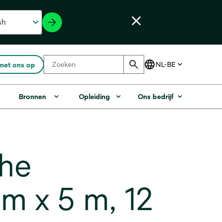
met ons op
Bronnen
Opleiding
Ons bedrijf
he
cm x 5 m, 12