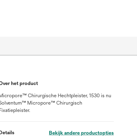
Over het product
Micropore™ Chirurgische Hechtpleister, 1530 is nu
Solventum™ Micropore™ Chirurgisch
Fixatiepleister.
Details
Bekijk andere productopties