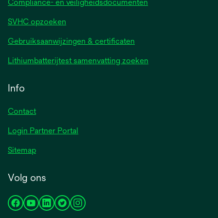
Compliance- en veiligheidsdocumenten
SVHC opzoeken
Gebruiksaanwijzingen & certificaten
Lithiumbatterijtest samenvatting zoeken
Info
Contact
Login Partner Portal
Sitemap
Volg ons
opens
opens
opens
opens
opens