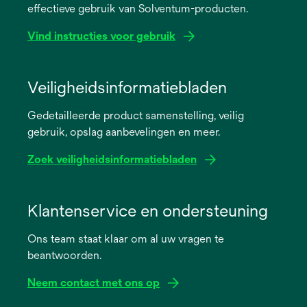
effectieve gebruik van Solventum-producten.
Vind instructies voor gebruik
opens
in
Veiligheidsinformatiebladen
a
Gedetailleerde product samenstelling, veilig
new
gebruik, opslag aanbevelingen en meer.
tab
Zoek veiligheidsinformatiebladen
opens
in
Klantenservice en ondersteuning
a
Ons team staat klaar om al uw vragen te
new
beantwoorden.
tab
Neem contact met ons op