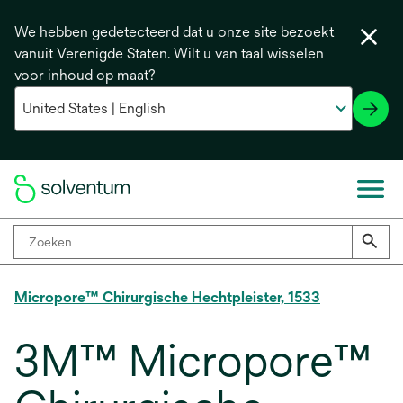
We hebben gedetecteerd dat u onze site bezoekt
vanuit Verenigde Staten. Wilt u van taal wisselen
voor inhoud op maat?
Micropore™ Chirurgische Hechtpleister, 1533
3M™ Micropore™