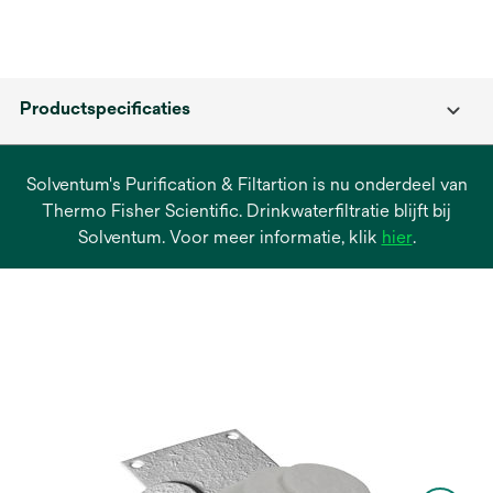
Productspecificaties
Solventum's Purification & Filtartion is nu onderdeel van
Thermo Fisher Scientific. Drinkwaterfiltratie blijft bij
opens
Solventum. Voor meer informatie, klik
hier
.
in
a
new
tab