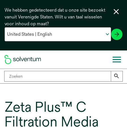
We hebben gedetecteerd dat u onze site bezoekt
vanuit Verenigde Staten. Wilt u van taal wisselen
voor inhoud op maat?
Zeta Plus™ C
Filtration Media