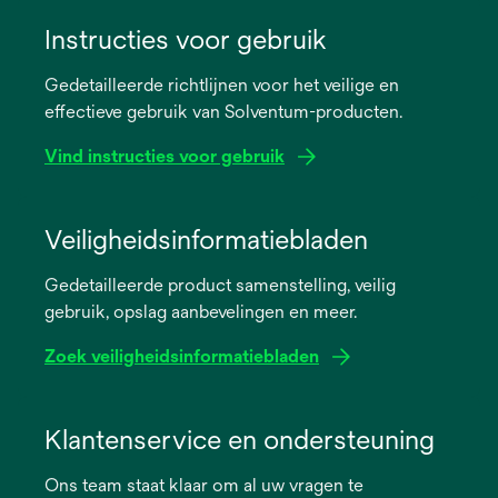
Instructies voor gebruik
Gedetailleerde richtlijnen voor het veilige en
effectieve gebruik van Solventum-producten.
Vind instructies voor gebruik
opens
in
Veiligheidsinformatiebladen
a
Gedetailleerde product samenstelling, veilig
new
gebruik, opslag aanbevelingen en meer.
tab
Zoek veiligheidsinformatiebladen
opens
in
Klantenservice en ondersteuning
a
Ons team staat klaar om al uw vragen te
new