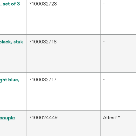
 set of 3
7100032723
-
black, stuk
7100032718
-
ght blue,
7100032717
-
couple
7100024449
Attest™