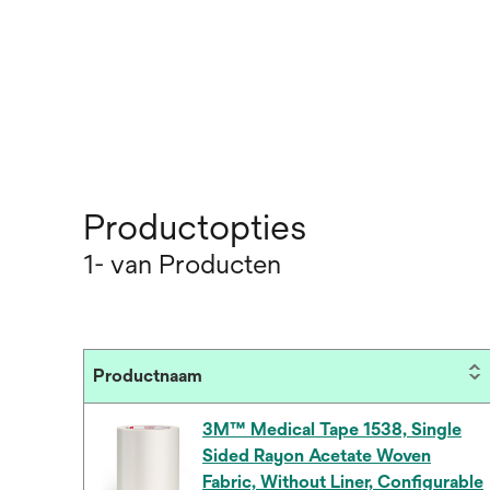
Productopties
1- van Producten
Productnaam
3M™ Medical Tape 1538, Single
Sided Rayon Acetate Woven
Fabric, Without Liner, Configurable