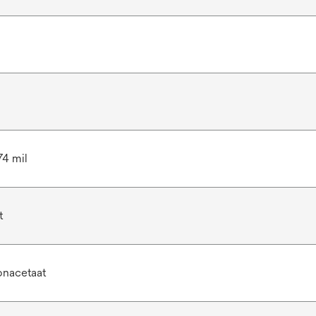
74 mil
t
nacetaat