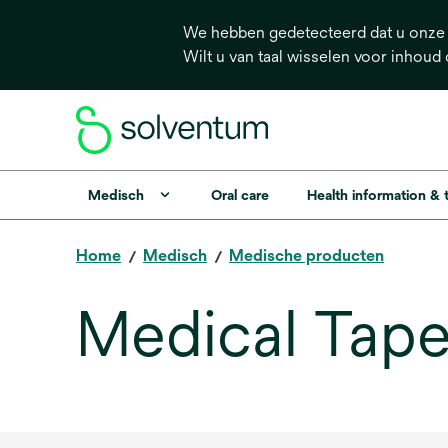
We hebben gedetecteerd dat u onze s
Wilt u van taal wisselen voor inhoud
Medisch
Oral care
Health information &
Home
Medisch
Medische producten
Medical Tape