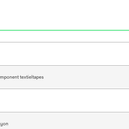
mponent textieltapes
ayon