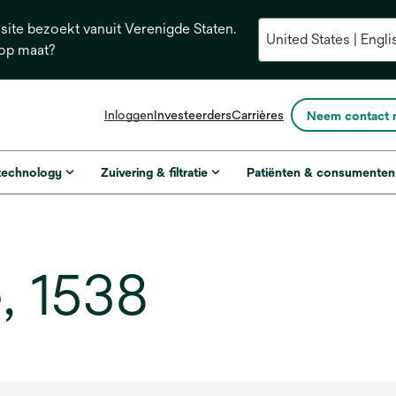
ite bezoekt vanuit Verenigde Staten.
 op maat?
opens
Inloggen
Investeerders
Carrières
Neem contact 
in
a
new
 technology
Zuivering & filtratie
Patiënten & consumenten
tab
, 1538