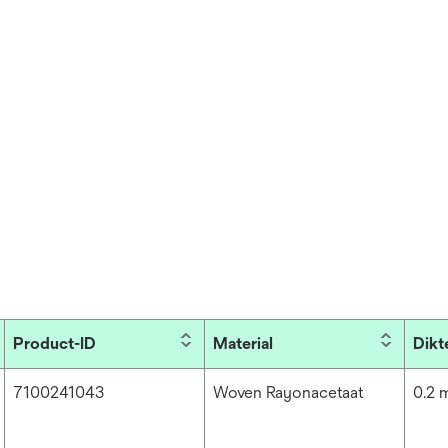
Product-ID
Material
Dikt
7100241043
Woven Rayonacetaat
0.2