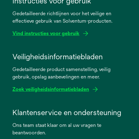
Instructies voor gebruik
Gedetailleerde richtlijnen voor het veilige en
effectieve gebruik van Solventum-producten.
Vind instructies voor gebruik
opens
in
Veiligheidsinformatiebladen
a
Gedetailleerde product samenstelling, veilig
new
gebruik, opslag aanbevelingen en meer.
tab
Zoek veiligheidsinformatiebladen
opens
in
Klantenservice en ondersteuning
a
Ons team staat klaar om al uw vragen te
new
beantwoorden.
tab