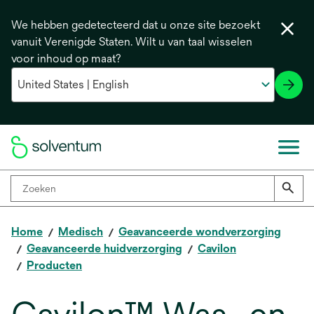
We hebben gedetecteerd dat u onze site bezoekt
vanuit Verenigde Staten. Wilt u van taal wisselen
voor inhoud op maat?
Home
Medisch
Geavanceerde wondverzorging
Geavanceerde huidverzorging
Cavilon
Producten