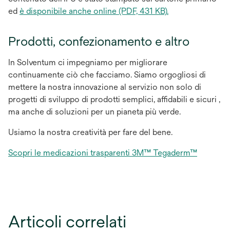
si
ed
è disponibile anche online (PDF, 431 KB).
apre
in
Prodotti, confezionamento e altro
una
nuova
In Solventum ci impegniamo per migliorare
scheda
continuamente ciò che facciamo. Siamo orgogliosi di
mettere la nostra innovazione al servizio non solo di
progetti di sviluppo di prodotti semplici, affidabili e sicuri ,
ma anche di soluzioni per un pianeta più verde.
Usiamo la nostra creatività per fare del bene.
si
Scopri le medicazioni trasparenti 3M™ Tegaderm™
apre
in
una
nuova
scheda
Articoli correlati