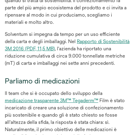
quando si tratta di sostenibilità. Il confezionamento fa
parte del più ampio ecosistema del prodotto e ci invita a
ripensare al modo in cui produciamo, scegliamo i
materiali e molto altro.
Solventum si impegna da tempo per un uso efficiente
della carta e degli imballaggi. Nel
Rapporto di Sostenibilità
si
3M 2016 (PDF, 11,5 MB)
, l'azienda ha riportato una
apre
riduzione cumulativa di circa 9.000 tonnellate metriche
in
(mT) di carta e imballaggi nei sette anni precedenti.
una
nuova
Parliamo di medicazioni
scheda
Il team che si è occupato dello sviluppo della
medicazione trasparente 3M™ Tegaderm™
Film è stato
incaricato di creare una soluzione di confezionamento
più sostenibile e quando gli è stato chiesto se fosse
all'altezza della sfida, la risposta è stata chiara: sì.
Naturalmente, il primo obiettivo delle medicazioni è