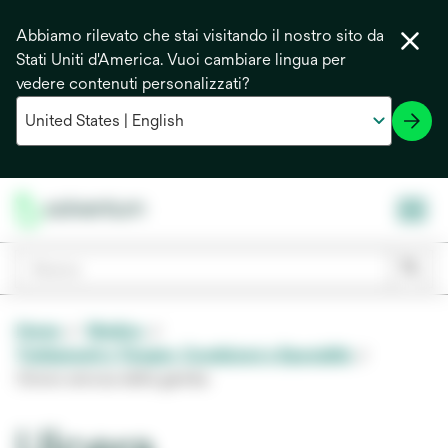
Abbiamo rilevato che stai visitando il nostro sito da
Stati Uniti d'America. Vuoi cambiare lingua per
vedere contenuti personalizzati?
Home
Medico
Trattamenti e Terapie, Condizioni e Specialità
Ulcera venosa della gamba