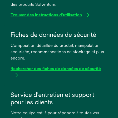
des produits Solventum.
Trouver des instructions d'utilisation
s’ouvre
dans
Fiches de données de sécurité
un
Composition détaillée du produit, manipulation
nouvel
sécurisée, recommandations de stockage et plus
onglet
encore.
Rechercher des fiches de données de sécurité
s’ouvre
dans
Service d'entretien et support
un
pour les clients
nouvel
onglet
Notre équipe est là pour répondre à toutes vos