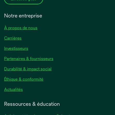
Notre entreprise
À propos de nous
Carrières
s’ouvre
Investisseurs
dans
Partenaires & fournisseurs
un
nouvel
Durabilité & impact social
onglet
Éthique & conformité
s’ouvre
Actualités
dans
un
Ressources & éducation
nouvel
onglet