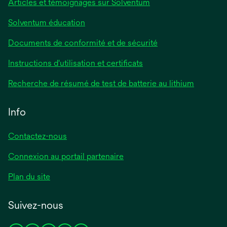
Articles et témoignages sur Solventum
Solventum éducation
Documents de conformité et de sécurité
s’ouvre
Instructions d'utilisation et certificats
dans
s’ouvre
Recherche de résumé de test de batterie au lithium
un
dans
nouvel
un
Info
onglet
nouvel
onglet
Contactez-nous
Connexion au portail partenaire
Plan du site
Suivez-nous