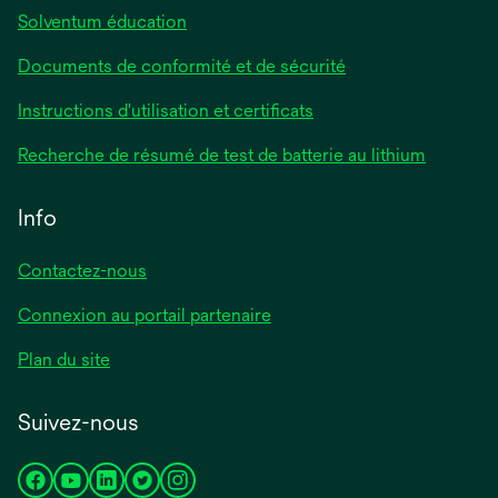
Solventum éducation
Documents de conformité et de sécurité
s’ouvre
Instructions d'utilisation et certificats
dans
s’ouvre
Recherche de résumé de test de batterie au lithium
un
dans
nouvel
un
Info
onglet
nouvel
onglet
Contactez-nous
Connexion au portail partenaire
Plan du site
Suivez-nous
s’ouvre
s’ouvre
s’ouvre
s’ouvre
s’ouvre