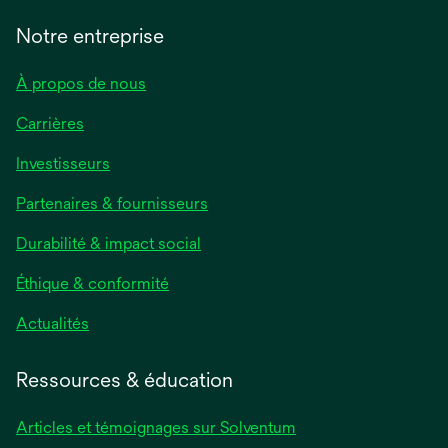
Notre entreprise
À propos de nous
Carrières
s’ouvre
Investisseurs
dans
Partenaires & fournisseurs
un
nouvel
Durabilité & impact social
onglet
Éthique & conformité
s’ouvre
Actualités
dans
un
Ressources & éducation
nouvel
onglet
Articles et témoignages sur Solventum