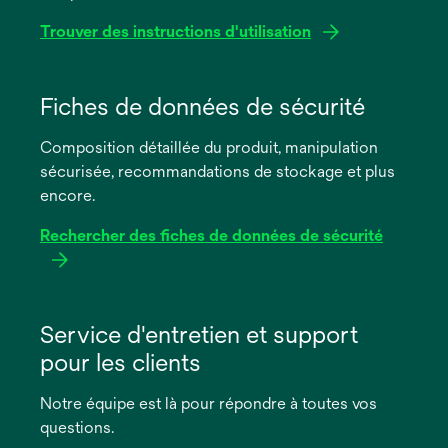
Trouver des instructions d'utilisation
s’ouvre
dans
Fiches de données de sécurité
un
Composition détaillée du produit, manipulation
nouvel
sécurisée, recommandations de stockage et plus
onglet
encore.
Rechercher des fiches de données de sécurité
s’ouvre
dans
Service d'entretien et support
un
pour les clients
nouvel
onglet
Notre équipe est là pour répondre à toutes vos
questions.