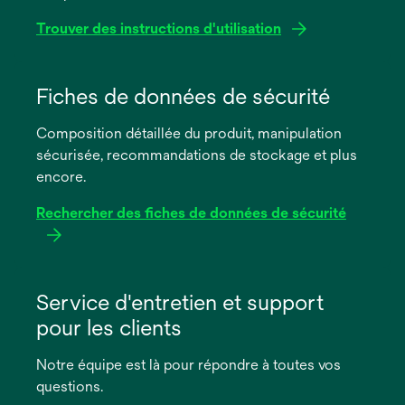
Trouver des instructions d'utilisation
s’ouvre
dans
Fiches de données de sécurité
un
Composition détaillée du produit, manipulation
nouvel
sécurisée, recommandations de stockage et plus
onglet
encore.
Rechercher des fiches de données de sécurité
s’ouvre
dans
Service d'entretien et support
un
pour les clients
nouvel
onglet
Notre équipe est là pour répondre à toutes vos
questions.