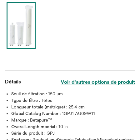
Détails
Voir d'autres options de produit
Seuil de filtration :
150 μm
Type de filtre :
Têtes
Longueur totale (métrique) :
25.4 cm
Global Catalog Number :
1GPJ1 AU09W11
Marque :
Betapure™
OverallLengthImperial :
10 in
Série du produit :
GPJ
Secteurs :
Production d'énergie,Fabrication,Microélectronique