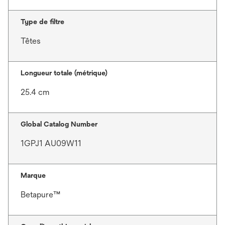
Type de filtre
Têtes
Longueur totale (métrique)
25.4 cm
Global Catalog Number
1GPJ1 AU09W11
Marque
Betapure™