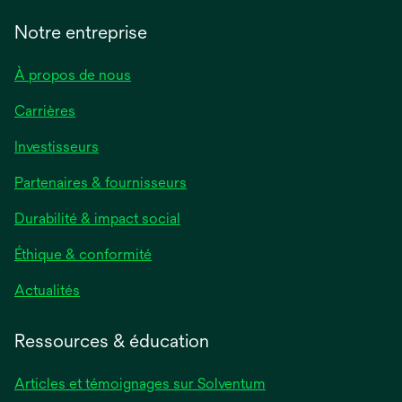
Notre entreprise
À propos de nous
Carrières
s’ouvre
Investisseurs
dans
Partenaires & fournisseurs
un
nouvel
Durabilité & impact social
onglet
Éthique & conformité
s’ouvre
Actualités
dans
un
Ressources & éducation
nouvel
onglet
Articles et témoignages sur Solventum