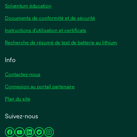
Solventum éducation
Documents de conformité et de sécurité
s’ouvre
Instructions d'utilisation et certificats
dans
s’ouvre
Recherche de résumé de test de batterie au lithium
un
dans
nouvel
un
Info
onglet
nouvel
onglet
Contactez-nous
Connexion au portail partenaire
Plan du site
Suivez-nous
s’ouvre
s’ouvre
s’ouvre
s’ouvre
s’ouvre