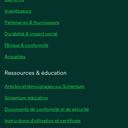
s’ouvre
Investisseurs
dans
Partenaires & fournisseurs
un
nouvel
Durabilité & impact social
onglet
Éthique & conformité
s’ouvre
Actualités
dans
un
Ressources & éducation
nouvel
onglet
Articles et témoignages sur Solventum
Solventum éducation
Documents de conformité et de sécurité
s’ouvre
Instructions d'utilisation et certificats
dans