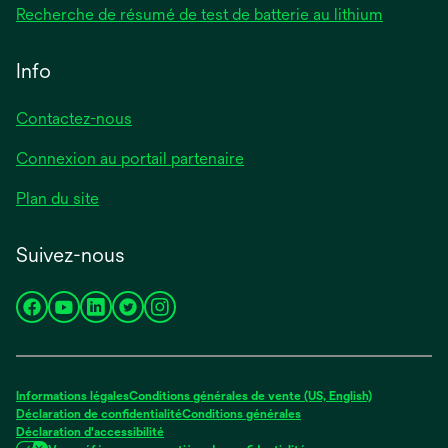
s’ouvre
Recherche de résumé de test de batterie au lithium
un
dans
nouvel
un
Info
onglet
nouvel
onglet
Contactez-nous
Connexion au portail partenaire
Plan du site
Suivez-nous
s’ouvre
s’ouvre
s’ouvre
s’ouvre
s’ouvre
dans
dans
dans
dans
dans
un
un
un
un
un
nouvel
nouvel
nouvel
nouvel
nouvel
Informations légales
Conditions générales de vente (US, English)
onglet
onglet
onglet
onglet
onglet
Déclaration de confidentialité
Conditions générales
Déclaration d'accessibilité