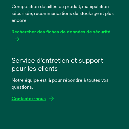
un
Composition détaillée du produit, manipulation
nouvel
sécurisée, recommandations de stockage et plus
onglet
encore.
Rechercher des fiches de données de sécurité
s’ouvre
dans
Service d'entretien et support
un
pour les clients
nouvel
onglet
Notre équipe est là pour répondre à toutes vos
questions.
Contactez-nous