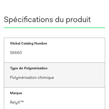
u
t
l
n
o
n
n
Spécifications du produit
o
g
u
l
v
e
e
t
l
Global Catalog Number
o
56660
n
g
l
Type de Polymérisation
e
t
Polymérisation chimique
Marque
RelyX™