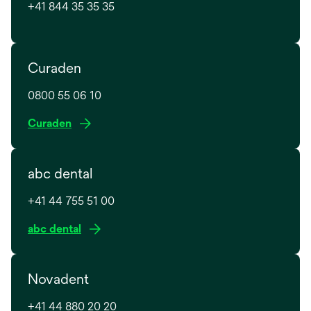
+41 844 35 35 35
r
e
d
a
Curaden
n
s
0800 55 06 10
u
s
Curaden
n
’
n
o
o
abc dental
u
u
v
v
+41 44 755 51 00
r
e
e
l
s
abc dental
d
o
’
a
n
o
n
Novadent
g
u
s
l
v
u
+41 44 880 20 20