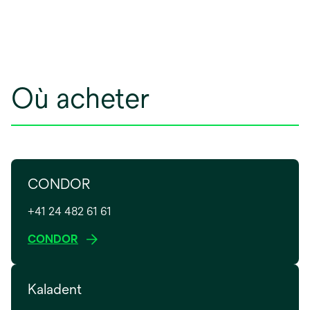
Où acheter
CONDOR
+41 24 482 61 61
s
CONDOR
’
o
Kaladent
u
v