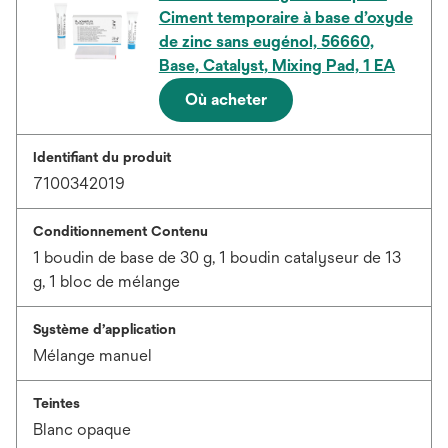
Ciment temporaire à base d’oxyde
de zinc sans eugénol, 56660,
Base, Catalyst, Mixing Pad, 1 EA
Où acheter
Identifiant du produit
7100342019
Conditionnement Contenu
1 boudin de base de 30 g, 1 boudin catalyseur de 13
g, 1 bloc de mélange
Système d’application
Mélange manuel
Teintes
Blanc opaque