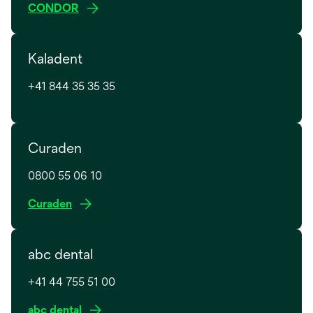
s
CONDOR
’
o
Kaladent
u
v
+41 844 35 35 35
r
e
d
a
Curaden
n
s
0800 55 06 10
u
s
Curaden
n
’
n
o
o
abc dental
u
u
v
v
+41 44 755 51 00
r
e
e
l
s
abc dental