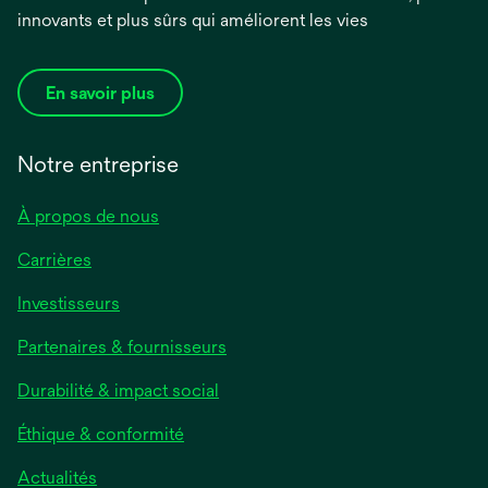
innovants et plus sûrs qui améliorent les vies
En savoir plus
Notre entreprise
À propos de nous
Carrières
s’ouvre
Investisseurs
dans
Partenaires & fournisseurs
un
nouvel
Durabilité & impact social
onglet
Éthique & conformité
s’ouvre
Actualités