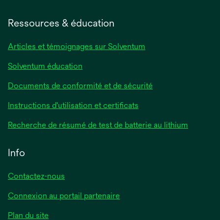
dans
un
Ressources & éducation
nouvel
onglet
Articles et témoignages sur Solventum
Solventum éducation
Documents de conformité et de sécurité
s’ouvre
Instructions d'utilisation et certificats
dans
s’ouvre
Recherche de résumé de test de batterie au lithium
un
dans
nouvel
un
Info
onglet
nouvel
onglet
Contactez-nous
Connexion au portail partenaire
Plan du site