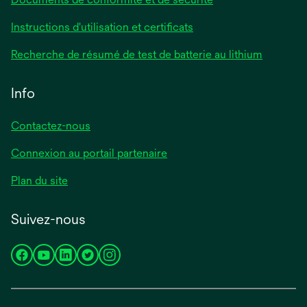
s’ouvre
Instructions d'utilisation et certificats
dans
s’ouvre
Recherche de résumé de test de batterie au lithium
un
dans
nouvel
un
Info
onglet
nouvel
onglet
Contactez-nous
Connexion au portail partenaire
Plan du site
Suivez-nous
s’ouvre
s’ouvre
s’ouvre
s’ouvre
s’ouvre
dans
dans
dans
dans
dans
un
un
un
un
un