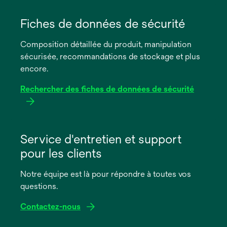
s’ouvre
dans
Fiches de données de sécurité
un
Composition détaillée du produit, manipulation
nouvel
sécurisée, recommandations de stockage et plus
onglet
encore.
Rechercher des fiches de données de sécurité
s’ouvre
dans
Service d'entretien et support
un
pour les clients
nouvel
onglet
Notre équipe est là pour répondre à toutes vos
questions.
Contactez-nous