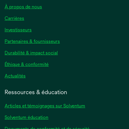
À propos de nous
Carrières
s’ouvre
Investisseurs
dans
Partenaires & fournisseurs
un
nouvel
Durabilité & impact social
onglet
Éthique & conformité
s’ouvre
Actualités
dans
un
Ressources & éducation
nouvel
onglet
Articles et témoignages sur Solventum
Solventum éducation
Documents de conformité et de sécurité