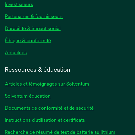
s’ouvre
Investisseurs
dans
Partenaires & fournisseurs
un
nouvel
Durabilité & impact social
onglet
Éthique & conformité
s’ouvre
Actualités
dans
un
Ressources & éducation
nouvel
onglet
Articles et témoignages sur Solventum
Solventum éducation
Documents de conformité et de sécurité
s’ouvre
Instructions d'utilisation et certificats
dans
s’ouvre
Recherche de résumé de test de batterie au lithium
un