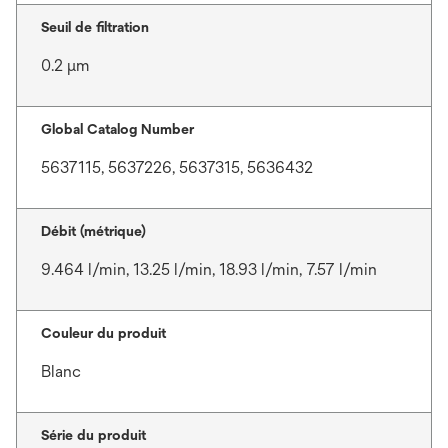
Seuil de filtration
0.2 μm
Global Catalog Number
5637115, 5637226, 5637315, 5636432
Débit (métrique)
9.464 l/min, 13.25 l/min, 18.93 l/min, 7.57 l/min
Couleur du produit
Blanc
Série du produit