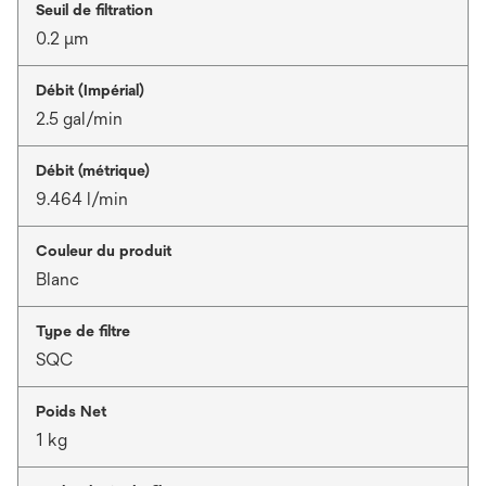
Seuil de filtration
0.2 μm
Débit (Impérial)
2.5 gal/min
Débit (métrique)
9.464 l/min
Couleur du produit
Blanc
Type de filtre
SQC
Poids Net
1 kg