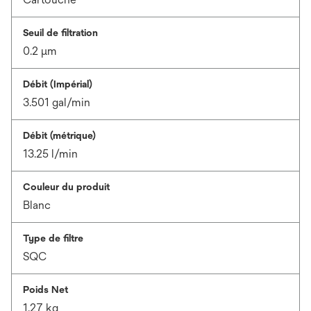
Seuil de filtration
0.2 μm
Débit (Impérial)
3.501 gal/min
Débit (métrique)
13.25 l/min
Couleur du produit
Blanc
Type de filtre
SQC
Poids Net
1.27 kg