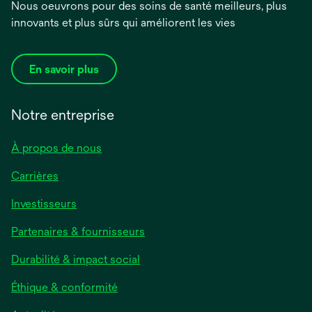
Nous oeuvrons pour des soins de santé meilleurs, plus
innovants et plus sûrs qui améliorent les vies
En savoir plus
Notre entreprise
À propos de nous
Carrières
s’ouvre
Investisseurs
dans
Partenaires & fournisseurs
un
nouvel
Durabilité & impact social
onglet
Éthique & conformité