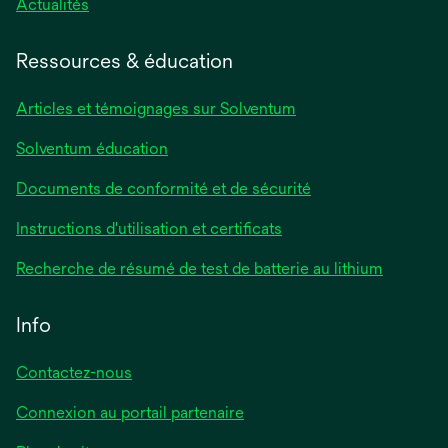
s’ouvre
Actualités
dans
un
Ressources & éducation
nouvel
onglet
Articles et témoignages sur Solventum
Solventum éducation
Documents de conformité et de sécurité
s’ouvre
Instructions d'utilisation et certificats
dans
s’ouvre
Recherche de résumé de test de batterie au lithium
un
dans
nouvel
un
Info
onglet
nouvel
onglet
Contactez-nous
Connexion au portail partenaire