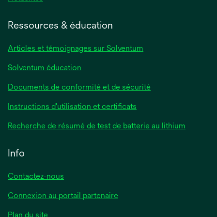
dans
un
Ressources & éducation
nouvel
onglet
Articles et témoignages sur Solventum
Solventum éducation
Documents de conformité et de sécurité
s’ouvre
Instructions d'utilisation et certificats
dans
s’ouvre
Recherche de résumé de test de batterie au lithium
un
dans
nouvel
un
Info
onglet
nouvel
onglet
Contactez-nous
Connexion au portail partenaire
Plan du site