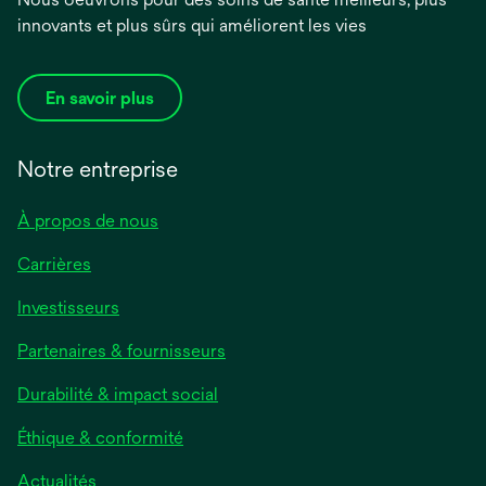
innovants et plus sûrs qui améliorent les vies
En savoir plus
Notre entreprise
À propos de nous
Carrières
s’ouvre
Investisseurs
dans
Partenaires & fournisseurs
un
nouvel
Durabilité & impact social
onglet
Éthique & conformité
s’ouvre
Actualités