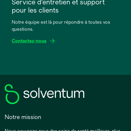
dans
Service d'entretien et support
un
pour les clients
nouvel
onglet
Notre équipe est là pour répondre à toutes vos
questions.
Contactez-nous
Notre mission
Nous oeuvrons pour des soins de santé meilleurs, plus