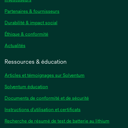
dans
Partenaires & fournisseurs
un
nouvel
Durabilité & impact social
onglet
Éthique & conformité
s’ouvre
Actualités
dans
un
Ressources & éducation
nouvel
onglet
Articles et témoignages sur Solventum
Solventum éducation
Documents de conformité et de sécurité
s’ouvre
Instructions d'utilisation et certificats
dans
s’ouvre
Recherche de résumé de test de batterie au lithium
un
dans