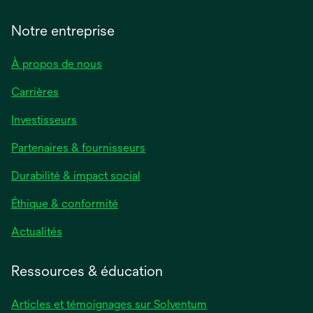
Notre entreprise
À propos de nous
Carrières
s’ouvre
Investisseurs
dans
Partenaires & fournisseurs
un
nouvel
Durabilité & impact social
onglet
Éthique & conformité
s’ouvre
Actualités
dans
un
Ressources & éducation
nouvel
onglet
Articles et témoignages sur Solventum