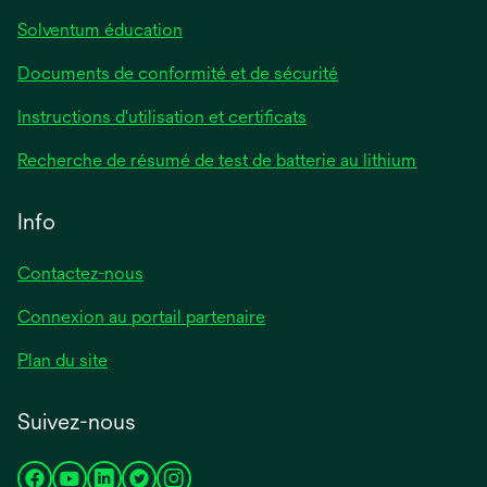
Solventum éducation
Documents de conformité et de sécurité
s’ouvre
Instructions d'utilisation et certificats
dans
s’ouvre
Recherche de résumé de test de batterie au lithium
un
dans
nouvel
un
Info
onglet
nouvel
onglet
Contactez-nous
Connexion au portail partenaire
Plan du site
Suivez-nous