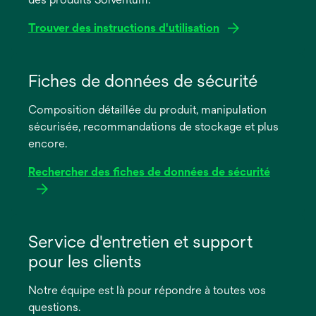
Trouver des instructions d'utilisation
s’ouvre
dans
Fiches de données de sécurité
un
Composition détaillée du produit, manipulation
nouvel
sécurisée, recommandations de stockage et plus
onglet
encore.
Rechercher des fiches de données de sécurité
s’ouvre
dans
Service d'entretien et support
un
pour les clients
nouvel
onglet
Notre équipe est là pour répondre à toutes vos
questions.