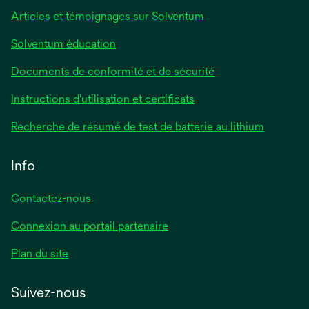
onglet
Articles et témoignages sur Solventum
Solventum éducation
Documents de conformité et de sécurité
s’ouvre
Instructions d'utilisation et certificats
dans
s’ouvre
Recherche de résumé de test de batterie au lithium
un
dans
nouvel
un
Info
onglet
nouvel
onglet
Contactez-nous
Connexion au portail partenaire
Plan du site
Suivez-nous