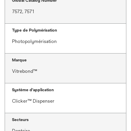
Global Catalog Number
t
7572, 7571
Type de Polymérisation
Photopolymérisation
Marque
Vitrebond™
Système d’application
Clicker™ Dispenser
Secteurs
Dentaire