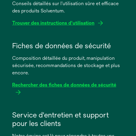
Conseils détaillés sur l'utilisation sûre et efficace
des produits Solventum.
Trouver des instructions d'utilisation
s’ouvre
dans
Fiches de données de sécurité
un
Composition détaillée du produit, manipulation
nouvel
sécurisée, recommandations de stockage et plus
onglet
encore.
Rechercher des fiches de données de sécurité
s’ouvre
dans
Service d'entretien et support
un
pour les clients
nouvel
onglet
Notre équipe est là pour répondre à toutes vos