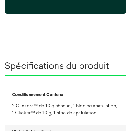
t
r
l
n
e
o
n
d
n
o
a
g
u
n
l
v
s
e
e
u
t
l
n
o
n
n
Spécifications du produit
o
g
u
l
v
e
e
t
l
Conditionnement Contenu
o
2 Clickers™ de 10 g chacun, 1 bloc de spatulation,
n
1 Clicker™ de 10 g, 1 bloc de spatulation
g
l
e