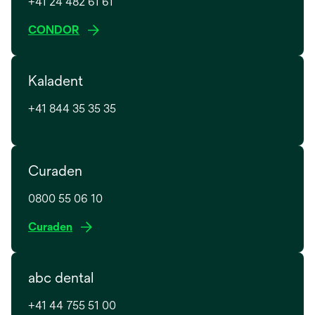
+41 24 482 61 61
s
CONDOR
’
o
Kaladent
u
v
+41 844 35 35 35
r
e
d
a
Curaden
n
s
0800 55 06 10
u
s
Curaden
n
’
n
o
o
abc dental
u
u
v
v
+41 44 755 51 00
r