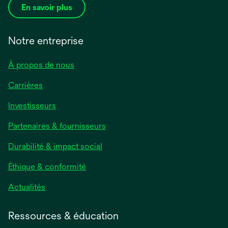
En savoir plus
Notre entreprise
À propos de nous
Carrières
s’ouvre
Investisseurs
dans
Partenaires & fournisseurs
un
nouvel
Durabilité & impact social
onglet
Éthique & conformité
s’ouvre
Actualités
dans
un
Ressources & éducation
nouvel