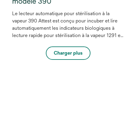
modèle 390
Le lecteur automatique pour stérilisation à la
vapeur 390 Attest est conçu pour incuber et lire
automatiquement les indicateurs biologiques à
lecture rapide pour stérilisation à la vapeur 1291 et
1292 Attest utilisés à 60 °C, pour obtenir un
résultat par fluorescence final après 1 heure pour
Charger plus
le l’indicateur 1291 et après 3 heures pour
l’indicateur 1292. Doté de composants
électroniques de pointe et d’un écran ACL
rétroéclairé, le lecteur automatique 390 Attest est
fiable et précis.