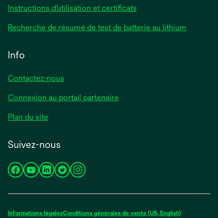
Instructions d’utilisation et certificats
Recherche de résumé de test de batterie au lithium
Info
Contactez-nous
Connexion au portail partenaire
Plan du site
Suivez-nous
s’ouvre
s’ouvre
s’ouvre
s’ouvre
s’ouvre
dans
dans
dans
dans
dans
un
un
un
un
un
nouvel
nouvel
nouvel
nouvel
nouvel
Informations légales
Conditions générales de vente (US, English)