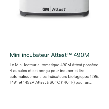
Mini incubateur Attest™ 490M
Le Mini-lecteur automatique 490M Attest possède
4 cupules et est conçu pour incuber et lire
automatiquement les Indicateurs biologiques 1295,
1491 et 1492V Attest à 60 °C (140 °F) pour un
résultat par fluorescence final après 24 minutes.
Les autres indicateurs biologiques ne sont pas
compatibles avec cet appareil et ne peuvent donc
pas être utilisés.