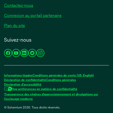
Contactez-nous
Connexion au portail partenaire
Plan du site
Suivez-nous
s’ouvre
s’ouvre
s’ouvre
s’ouvre
s’ouvre
dans
dans
dans
dans
dans
un
un
un
un
un
nouvel
nouvel
nouvel
nouvel
nouvel
Informations légales
Conditions générales de vente (US, English)
onglet
onglet
onglet
onglet
onglet
Déclaration de confidentialité
Conditions générales
Déclaration d'accessibilité
Vos préférences en matière de confidentialité
Transparence des chaînes d’approvisionnement et divulgations sur
s’ouvre
l’esclavage moderne
dans
© Solventum 2026. Tous droits réservés.
un
nouvel