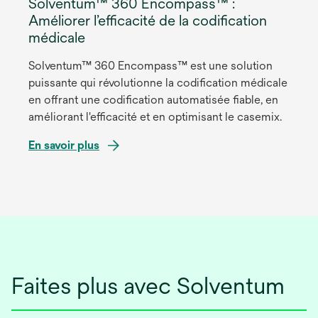
Solventum™ 360 Encompass™ :
Améliorer l’efficacité de la codification
médicale
Solventum™ 360 Encompass™ est une solution
puissante qui révolutionne la codification médicale
en offrant une codification automatisée fiable, en
améliorant l'efficacité et en optimisant le casemix.
En savoir plus
s’ouvre
dans
un
nouvel
onglet
Faites plus avec Solventum