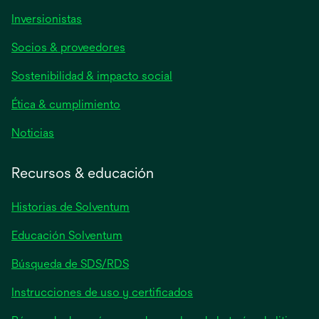
se
Inversionistas
abre
Socios & proveedores
en
una
Sostenibilidad & impacto social
pestaña
nueva
Ética & cumplimiento
se
Noticias
abre
en
Recursos & educación
una
pestaña
Historias de Solventum
nueva
Educación Solventum
Búsqueda de SDS/RDS
Instrucciones de uso y certificados