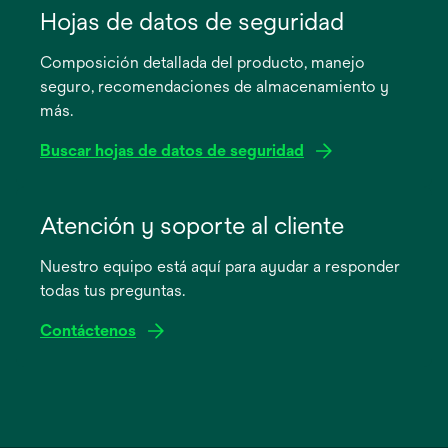
abre
Hojas de datos de seguridad
en
Composición detallada del producto, manejo
una
seguro, recomendaciones de almacenamiento y
pestaña
más.
nueva
Buscar hojas de datos de seguridad
se
abre
Atención y soporte al cliente
en
Nuestro equipo está aquí para ayudar a responder
una
todas tus preguntas.
pestaña
nueva
Contáctenos