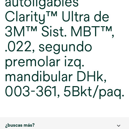
autoligables
Clarity™ Ultra de
3M™ Sist. MBT™,
.022, segundo
premolar izq.
mandibular DHk,
003-361, 5Bkt/paq.
¿buscas más?