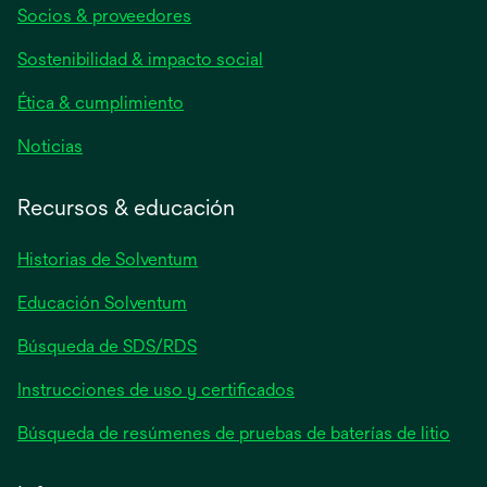
Socios & proveedores
en
una
Sostenibilidad & impacto social
pestaña
nueva
Ética & cumplimiento
se
Noticias
abre
en
Recursos & educación
una
pestaña
Historias de Solventum
nueva
Educación Solventum
Búsqueda de SDS/RDS
Instrucciones de uso y certificados
Búsqueda de resúmenes de pruebas de baterías de litio