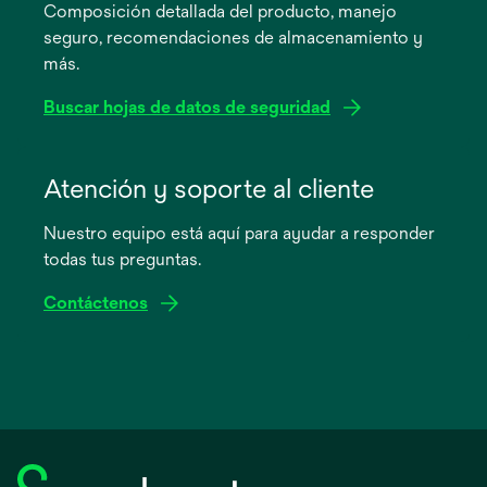
Composición detallada del producto, manejo
una
seguro, recomendaciones de almacenamiento y
pestaña
más.
nueva
Buscar hojas de datos de seguridad
se
abre
Atención y soporte al cliente
en
Nuestro equipo está aquí para ayudar a responder
una
todas tus preguntas.
pestaña
nueva
Contáctenos