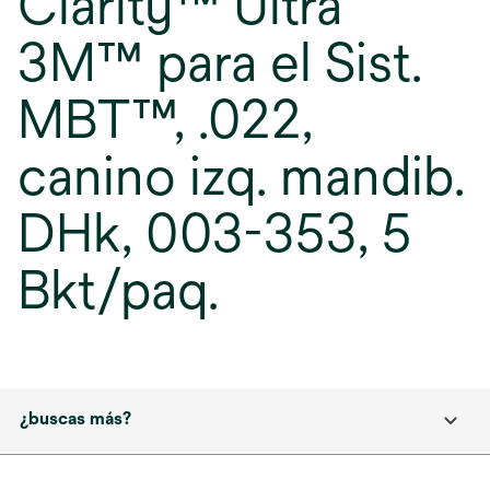
Clarity™ Ultra
3M™ para el Sist.
MBT™, .022,
canino izq. mandib.
DHk, 003-353, 5
Bkt/paq.
¿buscas más?