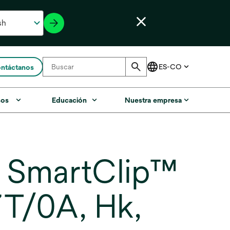
ntáctanos
sos
Educación
Nuestra empresa
™ SmartClip™
7T/0A, Hk,