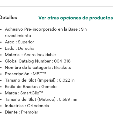
Detalles
Ver otras opciones de productos
Adhesivo Pre-incorporado en la Base :
Sin
revestimiento
Arco :
Superior
Lado :
Derecha
Material :
Acero Inoxidable
Global Catalog Number :
004-318
Nombre de la categoría :
Brackets
Prescripción :
MBT™
Tamaño del Slot (Imperial) :
0.022 in
Estilo de Bracket :
Gemelo
Marca :
SmartClip™
Tamaño del Slot (Métrico) :
0.559 mm
Industrias :
Ortodoncia
Pase el cursor sobre la imagen par
Diente :
Premolar