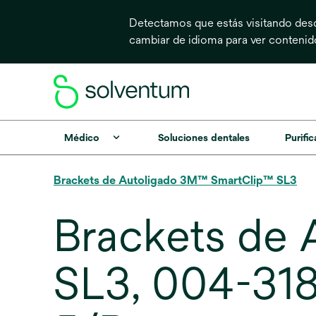
Detectamos que estás visitando desd
cambiar de idioma para ver conteni
Médico
Soluciones dentales
Purific
Brackets de Autoligado 3M™ SmartClip™ SL3
Brackets de
SL3, 004-318