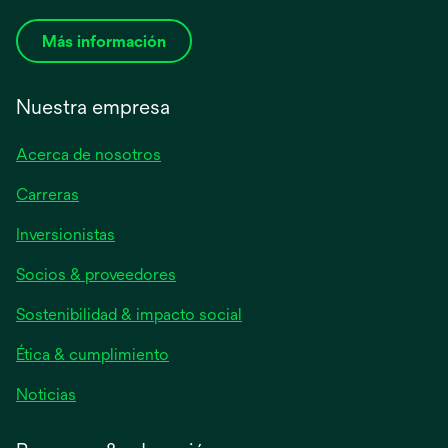
Más información
Nuestra empresa
Acerca de nosotros
Carreras
se
Inversionistas
abre
Socios & proveedores
en
una
Sostenibilidad & impacto social
pestaña
nueva
Ética & cumplimiento
se
Noticias
abre
en