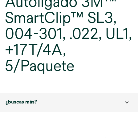
Autoligado 3M™
SmartClip™ SL3,
004-301, .022, UL1,
+17T/4A,
5/Paquete
¿buscas más?