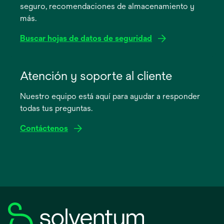
seguro, recomendaciones de almacenamiento y
pestaña
más.
nueva
Buscar hojas de datos de seguridad
se
abre
Atención y soporte al cliente
en
Nuestro equipo está aquí para ayudar a responder
una
todas tus preguntas.
pestaña
nueva
Contáctenos