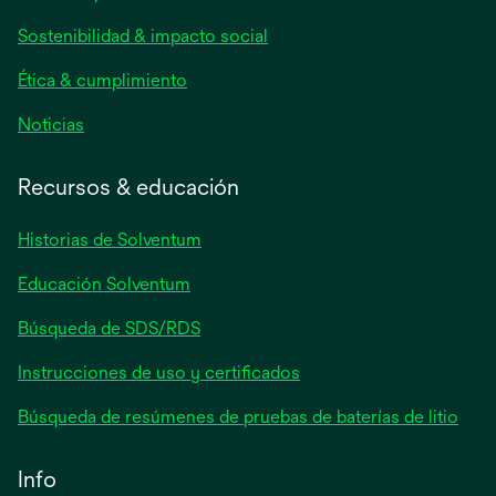
una
Sostenibilidad & impacto social
pestaña
nueva
Ética & cumplimiento
se
Noticias
abre
en
Recursos & educación
una
pestaña
Historias de Solventum
nueva
Educación Solventum
Búsqueda de SDS/RDS
Instrucciones de uso y certificados
Búsqueda de resúmenes de pruebas de baterías de litio
Info